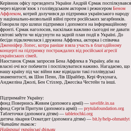
Керівник офісу президента України Андрій Єрмак поспілкувався
через відеозв’язок з голлівудським актором і режисером
Беном
Аффлеком
, котрий долучився до підтримки українського народу
у національно-визвольній війні проти російських загарбників.
Говорили про шляхи підтримки і допомоги на інформаційному
фронті. Єрмак наголосив, наскільки важливо сьогодні не давати
світові забути чи відсунути на задній план події в Україні. До
бесіди підключилася і дружина Аффлека, акторка і співачка
Дженніфер Лопес, котра раніше взяла участь в благодійному
концерті на підтримку постраждалих від російської агресії
українських сімей
.
Наостанок Єрмак запросив Бена Аффлека в Україну, аби на
власні очі все побачити і поспілкуватися наживо. Нагадаємо, що
нашу країну під час війни вже відвідали такі голлівудські
знаменитості, як Шон Пенн, Лів Шрайбер, Кері Фукунага,
Анджеліна Джолі, Бен Стіллер, Джессіка Честейн та інші.
Підтримайте Україну:
фонд Повернись Живим (допомога армії) —
savelife.in.ua
фонд Сергія Притули (допомога армії) —
prytulafoundation.org
Таблеточки (допомога дітям) —
tabletochki.org
дитяча лікарня Охматдит (допомога дітям) —
bit.ly/help-ohmatdyt
Читайте також:
Найкращі українські фільми