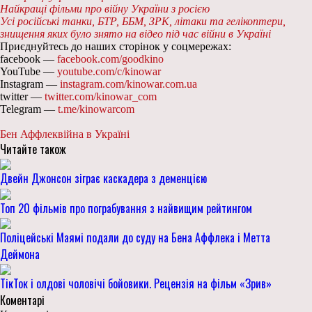
Найкращі фільми про війну України з росією
Усі російські танки, БТР, ББМ, ЗРК, літаки та гелікоптери,
знищення яких було знято на відео під час війни в Україні
Приєднуйтесь до наших сторінок у соцмережах:
facebook —
facebook.com/goodkino
YouTube —
youtube.com/c/kinowar
Instagram —
instagram.com/kinowar.com.ua
twitter —
twitter.com/kinowar_com
Telegram —
t.me/kinowarcom
Бен Аффлек
війна в Україні
Читайте також
Двейн Джонсон зіграє каскадера з деменцією
Топ 20 фільмів про пограбування з найвищим рейтингом
Поліцейські Маямі подали до суду на Бена Аффлека і Метта
Деймона
ТікТок і олдові чоловічі бойовики. Рецензія на фільм «Зрив»
Коментарі