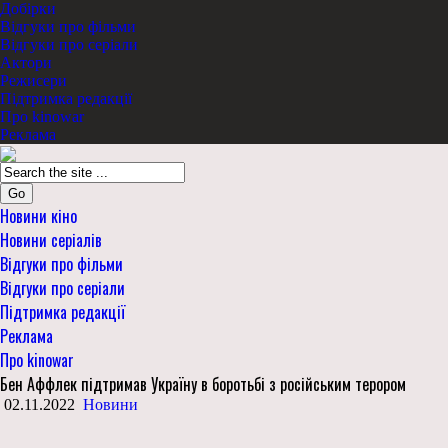
Добірки
Відгуки про фільми
Відгуки про серіали
Актори
Режисери
Підтримка редакції
Про kinowar
Реклама
Go
Новини кіно
Новини серіалів
Відгуки про фільми
Відгуки про серіали
Підтримка редакції
Реклама
Про kinowar
Бен Аффлек підтримав Україну в боротьбі з російським терором
02.11.2022
Новини