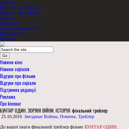
Добірки
Відгуки про фільми
Відгуки про серіали
Актори
Режисери
Підтримка редакції
Про kinowar
Реклама
Go
Новини кіно
Новини серіалів
Відгуки про фільми
Відгуки про серіали
Підтримка редакції
Реклама
Про kinowar
БУНТАР ОДИН. ЗОРЯНІ ВІЙНИ. ІСТОРІЯ: фінальний трейлер
25.10.2016
Звездные Войны
,
Новини
,
Трейлер
До вашої уваги фінальний трейлер фільму
БУНТАР ОДИН.