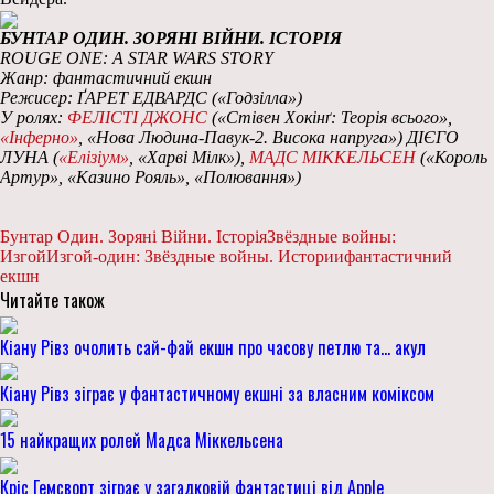
БУНТАР ОДИН. ЗОРЯНІ ВІЙНИ. ІСТОРІЯ
ROUGE ONE: A STAR WARS STORY
Жанр: фантастичний екшн
Режисер: ҐАРЕТ ЕДВАРДС («Годзілла»)
У ролях:
ФЕЛІСТІ ДЖОНС
(«Стівен Хокінґ: Теорія всього»,
«Інферно»
, «Нова Людина-Павук-2. Висока напруга») ДІЄГО
ЛУНА (
«Елізіум»
, «Харві Мілк»),
МАДС МІККЕЛЬСЕН
(«Король
Артур», «Казино Рояль», «Полювання»)
Бунтар Один. Зоряні Війни. Історія
Звёздные войны:
Изгой
Изгой-один: Звёздные войны. Истории
фантастичний
екшн
Читайте також
Кіану Рівз очолить сай-фай екшн про часову петлю та… акул
Кіану Рівз зіграє у фантастичному екшні за власним коміксом
15 найкращих ролей Мадса Міккельсена
Кріс Гемсворт зіграє у загадковій фантастиці від Apple