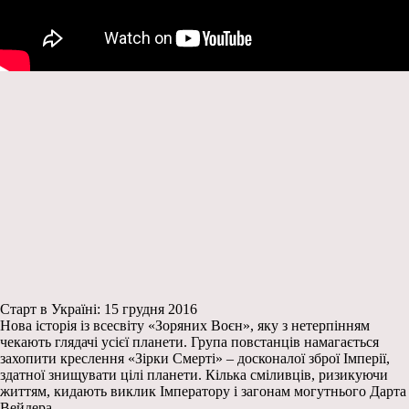
Старт в Україні: 15 грудня 2016
Нова історія із всесвіту «Зоряних Воєн», яку з нетерпінням
чекають глядачі усієї планети. Група повстанців намагається
захопити креслення «Зірки Смерті» – досконалої зброї Імперії,
здатної знищувати цілі планети. Кілька сміливців, ризикуючи
життям, кидають виклик Імператору і загонам могутнього Дарта
Вейдера.