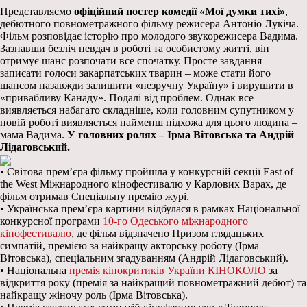
Представляємо
офіційний постер комедії «Мої думки тихі»
,
дебютного повнометражного фільму режисера Антоніо Лукіча.
Фільм розповідає історію про молодого звукорежисера Вадима.
Зазнавши безліч невдач в роботі та особистому житті, він
отримує шанс розпочати все спочатку. Просте завдання –
записати голоси закарпатських тварин – може стати його
шансом назавжди залишити «незручну Україну» і вирушити в
«привабливу Канаду». Подалі від проблем. Однак все
виявляється набагато складніше, коли головним супутником у
новій роботі виявляється найменш підхожа для цього людина –
мама Вадима.
У головних ролях – Ірма Вітовська та Андрій
Лідаговський.
• Світова прем’єра фільму пройшла у конкурсній секції East of
the West Міжнародного кінофестивалю у Карлових Варах, де
фільм отримав Спеціальну премію журі.
• Українська прем’єра картини відбулася в рамках Національної
конкурсної програми
10-го Одеського міжнародного
кінофестивалю
, де фільм відзначено Призом глядацьких
симпатій, премією за найкращу акторську роботу (Ірма
Вітовська), спеціальним згадуванням (Андрій Лідаговський).
• Національна
премія кінокритиків України КІНОКОЛО
за
відкриття року (премія за найкращий повнометражний дебют) та
найкращу жіночу роль (Ірма Вітовська).