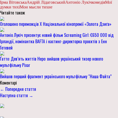
Ірма Вітовська
Андрій Лідаговський
Антоніо Лукіч
комедія
Мої
думки тихі
Мои мысли тихие
Читайте також
Оголошено переможців Х Національної кінопремії «Золота Дзиґа»
Антоніо Лукіч презентує новий фільм Screaming Girl: €650 000 від
Ірландії, номінантка BAFTA і кастинг-директорка проєктів з Енн
Гетевей
Ґатто: Дев’ять життів Неро: вийшов український тизер нового
мультфільму Pixar
Вийшов перший фрагмент українського мультфільму “Наша Файта”
Коментарі
← Попередня стаття
Наступна стаття →