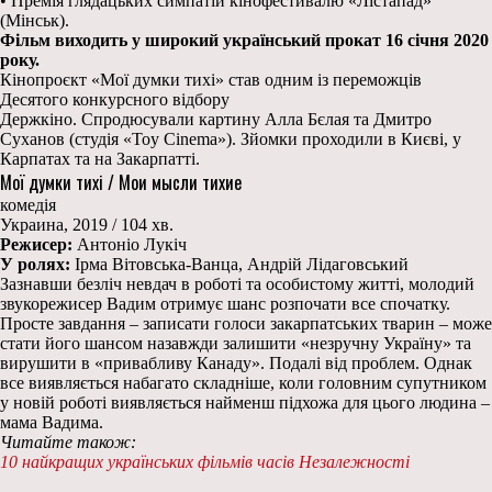
• Премія глядацьких симпатій кінофестивалю «Лістапад»
(Мінськ).
Фільм виходить у широкий український прокат 16 січня 2020
року.
Кінопроєкт «Мої думки тихі» став одним із переможців
Десятого конкурсного відбору
Держкіно. Спродюсували картину Алла Бєлая та Дмитро
Суханов (студія «Toy Cinema»). Зйомки проходили в Києві, у
Карпатах та на Закарпатті.
Мої думки тихі / Мои мысли тихие
комедія
Украина, 2019 / 104 хв.
Режисер:
Антоніо Лукіч
У ролях:
Ірма Вітовська-Ванца, Андрій Лідаговський
Зазнавши безліч невдач в роботі та особистому житті, молодий
звукорежисер Вадим отримує шанс розпочати все спочатку.
Просте завдання – записати голоси закарпатських тварин – може
стати його шансом назавжди залишити «незручну Україну» та
вирушити в «привабливу Канаду». Подалі від проблем. Однак
все виявляється набагато складніше, коли головним супутником
у новій роботі виявляється найменш підхожа для цього людина –
мама Вадима.
Читайте також:
10 найкращих українських фільмів часів Незалежності