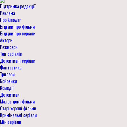
Підтримка редакції
Реклама
Про kinowar
Відгуки про фільми
Відгуки про серіали
Актори
Режисери
Топ серіалів
Детективні серіали
Фантастика
Трилери
Бойовики
Комедії
Детективи
Маловідомі фільми
Старі хороші фільми
Кримінальні серіали
Мінісеріали