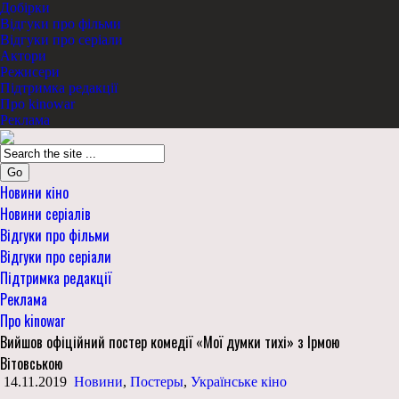
Добірки
Відгуки про фільми
Відгуки про серіали
Актори
Режисери
Підтримка редакції
Про kinowar
Реклама
Go
Новини кіно
Новини серіалів
Відгуки про фільми
Відгуки про серіали
Підтримка редакції
Реклама
Про kinowar
Вийшов офіційний постер комедії «Мої думки тихі» з Ірмою
Вітовською
14.11.2019
Новини
,
Постеры
,
Українське кіно