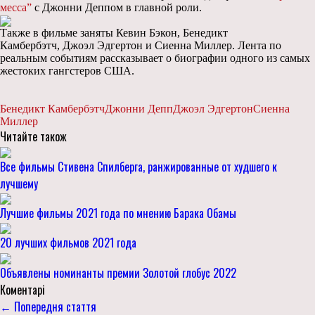
месса”
с Джонни Деппом в главной роли.
Также в фильме заняты Кевин Бэкон, Бенедикт
Камбербэтч, Джоэл Эдгертон и Сиенна Миллер. Лента по
реальным событиям рассказывает о биографии одного из самых
жестоких гангстеров США.
Бенедикт Камбербэтч
Джонни Депп
Джоэл Эдгертон
Сиенна
Миллер
Читайте також
Все фильмы Стивена Спилберга, ранжированные от худшего к
лучшему
Лучшие фильмы 2021 года по мнению Барака Обамы
20 лучших фильмов 2021 года
Объявлены номинанты премии Золотой глобус 2022
Коментарі
← Попередня стаття