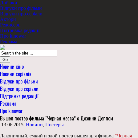
Добірки
Відгуки про фільми
Відгуки про серіали
Актори
Режисери
Підтримка редакції
Про kinowar
Реклама
Go
Новини кіно
Новини серіалів
Відгуки про фільми
Відгуки про серіали
Підтримка редакції
Реклама
Про kinowar
Вышел постер фильма “Черная месса” с Джонни Деппом
13.06.2015
Новини
,
Постеры
Лаконичный, емкий и злой постер вышел для фильма
“Черная