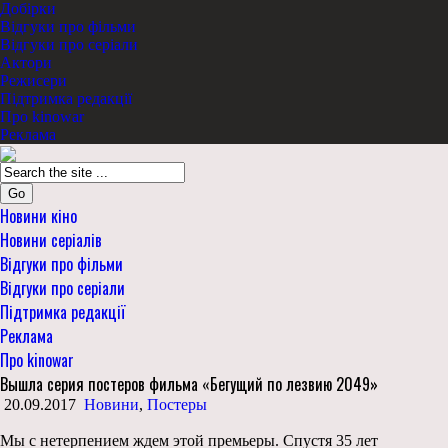
Добірки
Відгуки про фільми
Відгуки про серіали
Актори
Режисери
Підтримка редакції
Про kinowar
Реклама
Go
Новини кіно
Новини серіалів
Відгуки про фільми
Відгуки про серіали
Підтримка редакції
Реклама
Про kinowar
Вышла серия постеров фильма «Бегущий по лезвию 2049»
20.09.2017
Новини
,
Постеры
Мы с нетерпением ждем этой премьеры. Спустя 35 лет