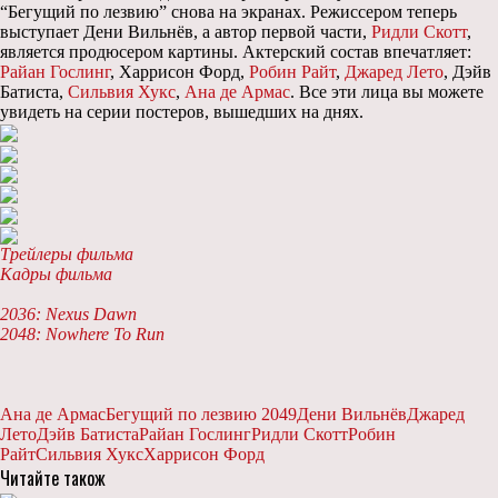
“Бегущий по лезвию” снова на экранах. Режиссером теперь
выступает Дени Вильнёв, а автор первой части,
Ридли Скотт
,
является продюсером картины. Актерский состав впечатляет:
Райан Гослинг
, Харрисон Форд,
Робин Райт
,
Джаред Лето
, Дэйв
Батиста,
Сильвия Хукс
,
Ана де Армас
. Все эти лица вы можете
увидеть на серии постеров, вышедших на днях.
Трейлеры фильма
Кадры фильма
2036: Nexus Dawn
2048: Nowhere To Run
Ана де Армас
Бегущий по лезвию 2049
Дени Вильнёв
Джаред
Лето
Дэйв Батиста
Райан Гослинг
Ридли Скотт
Робин
Райт
Сильвия Хукс
Харрисон Форд
Читайте також