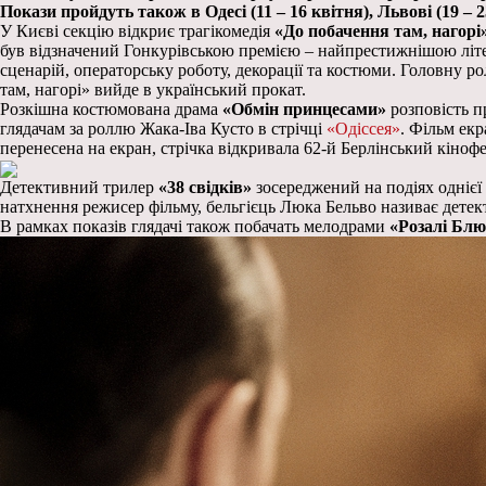
Покази пройдуть також в Одесі (11 – 16 квітня), Львові (19 – 23 
У Києві секцію відкриє трагікомедія
«До побачення там, нагорі
був відзначений Гонкурівською премією – найпрестижнішою літ
сценарій, операторську роботу, декорації та костюми. Головну ро
там, нагорі» вийде в український прокат.
Розкішна костюмована драма
«Обмін принцесами»
розповість п
глядачам за роллю Жака-Іва Кусто в стрічці
«Одіссея»
. Фільм ек
перенесена на екран, стрічка відкривала 62-й Берлінський кіноф
Детективний трилер
«38 свідків»
зосереджений на подіях однієї 
натхнення режисер фільму, бельгієць Люка Бельво називає дете
В рамках показів глядачі також побачать мелодрами
«Розалі Бл