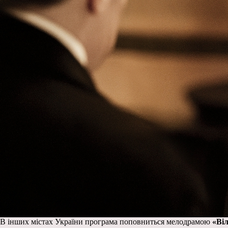
В інших містах України програма поповниться мелодрамою
«Ві