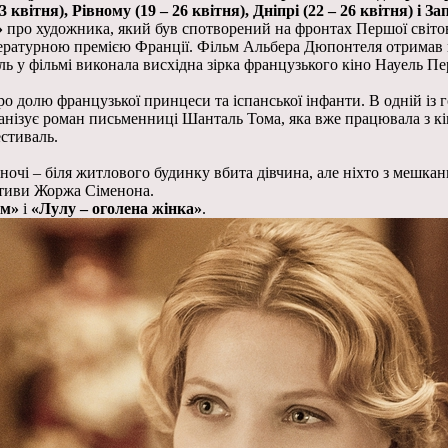
квітня), Рівному (19 – 26 квітня), Дніпрі (22 – 26 квітня) і Зап
»
про художника, який був спотворений на фронтах Першої світов
ературною премією Франції. Фільм Альбера Дюпонтеля отримав п
ль у фільмі виконала висхідна зірка французького кіно Науель Пе
ро долю французької принцеси та іспанської інфанти. В одній із
ранізує роман письменниці Шанталь Тома, яка вже працювала з кі
естиваль.
ночі – біля житлового будинку вбита дівчина, але ніхто з мешка
ктиви Жоржа Сіменона.
юм»
і
«Лулу – оголена жінка»
.