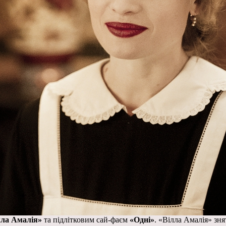
лла Амалія»
та підлітковим сай-фаєм
«Одні»
. «Вілла Амалія» зн