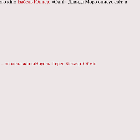
кого кіно
Ізабель Юппер
. «Одні» Давида Моро описує світ, в
 – оголена жінка
Науель Перес Біскаярт
Обмін