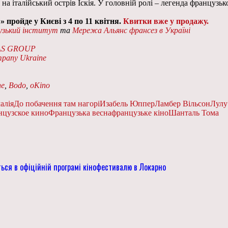
 на італійський острів Іскія. У головній ролі – легенда французь
 пройде у Києві з 4 по 11 квітня.
Квитки вже у продажу.
узький інститут
та
Мережа Альянс франсез в Україні
AS GROUP
mpany Ukraine
ne
,
Bodo
,
oKino
алія
До побачення там нагорі
Изабель Юппер
Ламбер Вільсон
Лулу
нцузское кино
Французька весна
французьке кіно
Шанталь Тома
ься в офіційній програмі кінофестивалю в Локарно