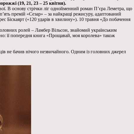
орожжі (19, 21, 23 – 25 квітня).
ої. В основу стрічки ліг однойменний роман П’єра Леметра, що
’ять премій «Сезар» – за найкращі режисуру, адаптований
рес Біскаярт («120 ударів в хвилину»). 10 травня «До побачення
 головних ролей – Ламбер Вільсон, знайомий українським
но: її попередня книга «Прощавай, моя королева» також
нців не бачив нічого незвичайного. Одним із головних джерел