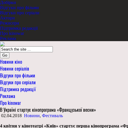
Добірки
Відгуки про фільми
Відгуки про серіали
Актори
Режисери
Підтримка редакції
Про kinowar
Реклама
Go
Новини кіно
Новини серіалів
Відгуки про фільми
Відгуки про серіали
Підтримка редакції
Реклама
Про kinowar
В Україні стартує кінопрограма «Французької весни»
02.04.2018
Новини
,
Фестиваль
4 квітня у кінотеатрі «Київ» стартує перша кінопрограма «Фр