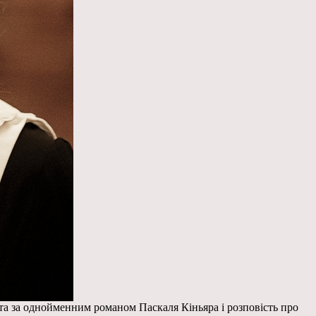
ята за однойменним романом Паскаля Кіньяра і розповість про