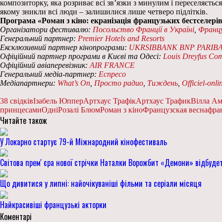
композиторку, яка розриває всі зв’язки з минулим і переселяється
якому зникли всі люди – залишилися лише четверо підлітків.
Програма «Роман з кіно: екранізація французьких бестселерів»
Організатори фестивалю:
Посольство Франції в Україні
,
Франц
Генеральний партнер:
Premier Hotels and Resorts
Ексклюзивний партнер кінопрограми:
UKRSIBBANK BNP PARIB
Офіційний партнер програми в Києві та Одесі:
Louis Dreyfus Co
Офіційний авіаперевізник:
AIR FRANCE
Генеральний медіа-партнер:
Еспресо
Медіапартнери:
What’s On
,
Просто радио
,
Тиждень
,
Officiel-onli
38 свідків
Ізабель Юппер
Артхаус Трафік
Артхаус Трафик
Вілла Ам
принцесами
Одні
Розалі Блюм
Роман з кіно
Французская весна
фра
Читайте також
У Локарно стартує 79-й Міжнародний кінофестиваль
Світова премʼєра нової стрічки Наталки Ворожбит «Демони» відбудет
Що дивитися у липні: найочікуваніші фільми та серіали місяця
Найкрасивіші французькі акторки
Коментарі