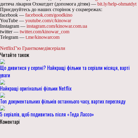
дитяча лікарня Охматдит (допомога дітям) —
bit.ly/help-ohmatdyt
Приєднуйтесь до наших сторінок у соцмережах:
facebook —
facebook.com/goodkino
YouTube —
youtube.com/c/kinowar
Instagram —
instagram.com/kinowar.com.ua
twitter —
twitter.com/kinowar_com
Telegram —
t.me/kinowarcom
Netflix
Г'ю Грант
комедія
серіали
Читайте також
Що дивитися у серпні? Найкращі фільми та серіали місяця, варті
уваги
Найкращі оригінальні фільми Netflix
Топ документальних фільмів останнього часу, вартих перегляду
5 серіалів, щоб подивитись після «Теда Лассо»
Коментарі