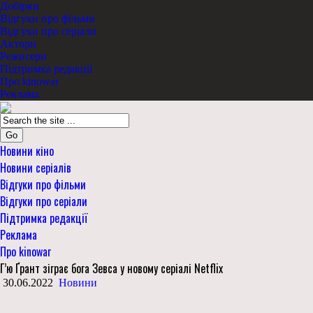
Добірки
Відгуки про фільми
Відгуки про серіали
Актори
Режисери
Підтримка редакції
Про kinowar
Реклама
Go
Новини кіно
Новини серіалів
Відгуки про фільми
Відгуки про серіали
Підтримка редакції
Реклама
Про kinowar
Г’ю Ґрант зіграє бога Зевса у новому серіалі Netflix
30.06.2022
Новини