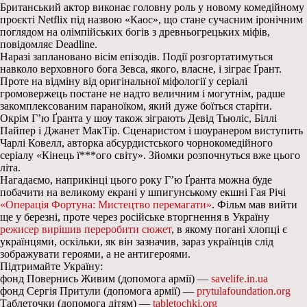
Британський актор виконає головну роль у новому комедійному
проєкті Netflix під назвою «Каос», що стане сучасним іронічним
поглядом на олімпійських богів з древньогрецьких міфів,
повідомляє Deadline.
Наразі заплановано вісім епізодів. Події розгортатимуться
навколо верховного бога Зевса, якого, власне, і зіграє Ґрант.
Проте на відміну від оригінальної міфології у серіалі
громовержець постане не надто величним і могутнім, радше
закомплексованим параноїком, який дуже боїться старіти.
Окрім Г’ю Ґранта у шоу також зіграють Девід Тьюліс, Біллі
Пайпер і Джанет МакТір. Сценаристом і шоуранером виступить
Чарлі Ковелл, авторка абсурдистського чорнокомедійного
серіалу «Кінець ї***ого світу». Зйомки розпочнуться вже цього
літа.
Нагадаємо, наприкінці цього року Г’ю Ґранта можна буде
побачити на великому екрані у шпигунському екшні Гая Річі
«Операція Фортуна: Мистецтво перемагати»
. Фільм мав вийти
ще у березні, проте через російське вторгнення в Україну
режисер вирішив переробити сюжет
, в якому погані хлопці є
українцями, оскільки, як він зазначив, зараз українців слід
зображувати героями, а не антигероями.
Підтримайте Україну:
фонд Повернись Живим (допомога армії) —
savelife.in.ua
фонд Сергія Притули (допомога армії) —
prytulafoundation.org
Таблеточки (допомога дітям) —
tabletochki.org