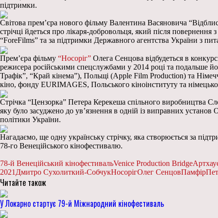
підтримки.
Світова прем’єра нового фільму Валентина Васяновича “Відблиск”
стрічці йдеться про лікаря-добровольця, який після повернення
“ForeFilms” та за підтримки Державного агентства України з пит
Прем’єра фільму
“Носоріг”
Олега Сенцова відбудеться в конкурс
режисера російськими спецслужбами у 2014 році та подальше його
Трафік”, “Край кінема”), Польщі (Apple Film Production) та Німе
кіно, фонду EURIMAGES, Польського кіноінституту та німецьког
Стрічка “Цензорка” Петера Керекеша спільного виробництва Слов
яку було засуджено до ув’язнення в одній із виправних установ
політики України.
Нагадаємо, ще одну українську стрічку, яка створюється за під
78-го Венеційського кінофестивалю.
78-й Венеційський кінофестиваль
Venice Production Bridge
Артхау
2021
Дмитро Сухолиткий-Собчук
Носоріг
Олег Сенцов
Памфір
Пет
Читайте також
У Локарно стартує 79-й Міжнародний кінофестиваль