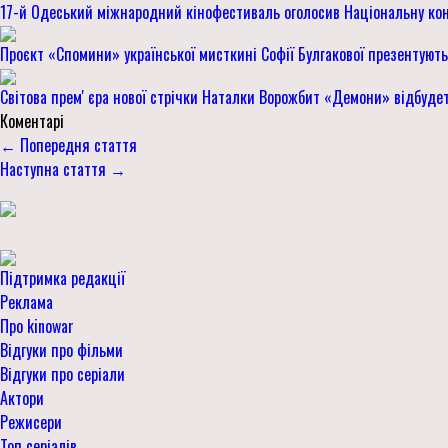
17-й Одеський міжнародний кінофестиваль оголосив Національну кон
Проєкт «Спомини» української мисткині Софії Булгакової презентуют
Світова премʼєра нової стрічки Наталки Ворожбит «Демони» відбудет
Коментарі
← Попередня стаття
Наступна стаття →
Підтримка редакції
Реклама
Про kinowar
Відгуки про фільми
Відгуки про серіали
Актори
Режисери
Топ серіалів