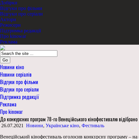
Добірки
Відгуки про фільми
Відгуки про серіали
Актори
Режисери
Підтримка редакції
Про kinowar
Реклама
Go
Новини кіно
Новини серіалів
Відгуки про фільми
Відгуки про серіали
Підтримка редакції
Реклама
Про kinowar
До конкурсних програм 78-го Венеційського кінофестивалю відібрано 
26.07.2021
Новини
,
Українське кіно
,
Фестиваль
Венеційський кінофестиваль оголосив конкурсну програму – на 