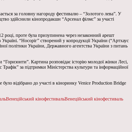
ається за головну нагороду фестивалю – “Золотого лева”. У
ицтво здійснили кінопродакшн “Арсенал філмс” за участі
12 році, проте була призупинена через незаконний арешт
 Україні. “Носоріг” створений у копродукції України (“Артхаус
ійної політики України, Державного агентства України з питань
 “Горизонти”. Картина розповідає історію молодої жінки Лесі,
 Трафік” за підтримки Міністерства культури та інформаційної
уло відібрано до участі в кіноринку Venice Production Bridge
аль
Венеційський кінофестиваль
Венеційський кінофестиваль