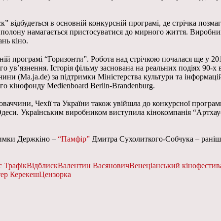
 відбудеться в основній конкурсній програмі, де стрічка позмаг
 з полону намагається пристосуватися до мирного життя. Виробн
ань кіно.
ній програмі “Горизонти”. Робота над стрічкою почалася ще у 20
 ув’язнення. Історія фільму заснована на реальних подіях 90-х в
ччини (Ma.ja.de) за підтримки Міністерства культури та інформац
о кінофонду Medienboard Berlin-Brandenburg.
аччини, Чехії та України також увійшла до конкурсної програми
 Одеси. Українським виробником виступила кінокомпанія “Артхаус
тримки Держкіно –
“Памфір”
Дмитра Сухолиткого-Собчука – раніше б
с Трафік
Відблиск
Валентин Васянович
Венеціанський кінофестив
ер Керекеш
Цензорка