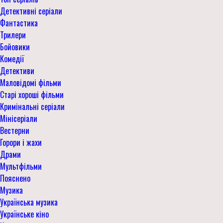
Детективні серіали
Фантастика
Трилери
Бойовики
Комедії
Детективи
Маловідомі фільми
Старі хороші фільми
Кримінальні серіали
Мінісеріали
Вестерни
Горори і жахи
Драми
Мультфільми
Пояснено
Музика
Українська музика
Українське кіно