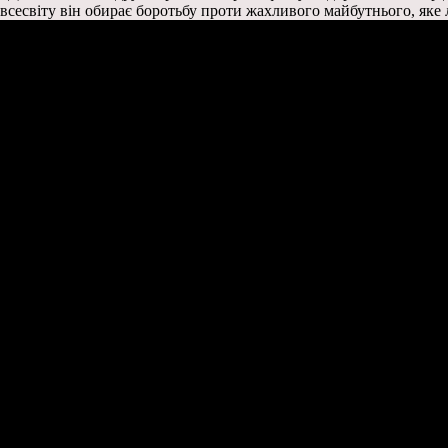
всесвіту він обирає боротьбу проти жахливого майбутнього, яке