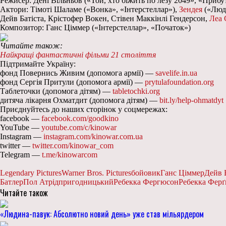
Режисер: Дені Вільньов («Той, хто біжить по лезу 2049», «Прибут
Актори: Тімоті Шаламе («Вонка», «Інтерстеллар»),
Зендея
(«Люди
Дейв Батіста, Крістофер Вокен, Стівен Маккінлі Гендерсон,
Леа 
Композитор: Ганс Ціммер («Інтерстеллар», «Початок»)
Читайте також:
Найкращі фантастичні фільми 21 століття
Підтримайте Україну:
фонд Повернись Живим (допомога армії) —
savelife.in.ua
фонд Сергія Притули (допомога армії) —
prytulafoundation.org
Таблеточки (допомога дітям) —
tabletochki.org
дитяча лікарня Охматдит (допомога дітям) —
bit.ly/help-ohmatdyt
Приєднуйтесь до наших сторінок у соцмережах:
facebook —
facebook.com/goodkino
YouTube —
youtube.com/c/kinowar
Instagram —
instagram.com/kinowar.com.ua
twitter —
twitter.com/kinowar_com
Telegram —
t.me/kinowarcom
Legendary Pictures
Warner Bros. Pictures
бойовик
Ганс Ціммер
Дейв 
Батлер
Пол Атрід
пригодницький
Ребекка Фергюсон
Ребекка Фер
Читайте також
«Людина-павук: Абсолютно новий день» уже став мільярдером