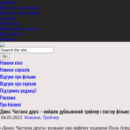
Добірки
Відгуки про фільми
Відгуки про серіали
Актори
Режисери
Підтримка редакції
Про kinowar
Реклама
Go
Новини кіно
Новини серіалів
Відгуки про фільми
Відгуки про серіали
Підтримка редакції
Реклама
Про kinowar
Дюна: Частина друга – вийшли дубльований трейлер і постер фільму
04.05.2023
Новини
,
Трейлер
«Дюна: Частина друга» розкаже про міфічну подорож Пола Атрід