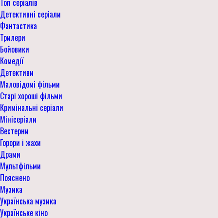
Топ серіалів
Детективні серіали
Фантастика
Трилери
Бойовики
Комедії
Детективи
Маловідомі фільми
Старі хороші фільми
Кримінальні серіали
Мінісеріали
Вестерни
Горори і жахи
Драми
Мультфільми
Пояснено
Музика
Українська музика
Українське кіно