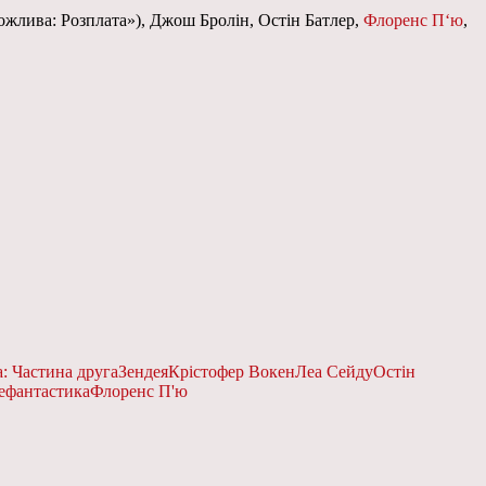
ожлива: Розплата»), Джош Бролін, Остін Батлер,
Флоренс П‘ю
,
: Частина друга
Зендея
Крістофер Вокен
Леа Сейду
Остін
е
фантастика
Флоренс П'ю