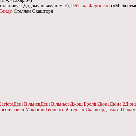
тя», «Сікаріо»)
на-павук: Додому шляху нема»),
Ребекка Ферґюсон
(«Місія нем
Сейду
, Стеллан Скашгорд
Батіста
Дені Вільнев
Дені Вільньов
Джош Бролін
Дюна
Дюна 2
Дюна
ґюсон
Стівен Маккінлі Гендерсон
Стеллан Скашгорд
Тімоті Шалам