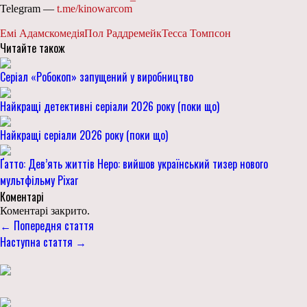
Telegram —
t.me/kinowarcom
Емі Адамс
комедія
Пол Радд
ремейк
Тесса Томпсон
Читайте також
Серіал «Робокоп» запущений у виробництво
Найкращі детективні серіали 2026 року (поки що)
Найкращі серіали 2026 року (поки що)
Ґатто: Дев’ять життів Неро: вийшов український тизер нового
мультфільму Pixar
Коментарі
Коментарі закрито.
← Попередня стаття
Наступна стаття →