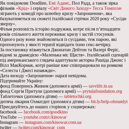
Як повідомляє Deadline,
Емі Адамс
, Пол Радд, а також зірка
фільмів
«Крід»
і серіалу
«Світ Дикого Заходу»
Тесса Томпсон
зіграють у комедії про шлюбну кризу «Запрошення», яка
базуватиметься на сюжеті італійської стрічки 2020 року «Сусіди
зверху».
Фільм розповість історію подружжя, котре після п’ятнадцяти
років спільного життя переживає кризу і застій стосунків.
Одного разу вони знайомляться із сусідами, теж парою, які
пропонують у якості терапії відвідати їхню секс-вечірку.
За постановку візьмуться Джонатан Дейтон та Валері Феріс,
відомі за драмедією «Маленька міс Щастя». Італійський сценарій
під американського глядача адаптували акторка Рашіда Джонс і
Вілл МакКормак, котрі раніше вже співпрацювали на ромкомі
«Селеста і Джесі назавжди».
Дата виходу «Запрошення» наразі невідома.
Підтримайте Україну:
фонд Повернись Живим (допомога армії) —
savelife.in.ua
фонд Сергія Притули (допомога армії) —
prytulafoundation.org
Таблеточки (допомога дітям) —
tabletochki.org
дитяча лікарня Охматдит (допомога дітям) —
bit.ly/help-ohmatdyt
Приєднуйтесь до наших сторінок у соцмережах:
facebook —
facebook.com/goodkino
YouTube —
youtube.com/c/kinowar
Instagram —
instagram.com/kinowar.com.ua
twitter —
twitter.com/kinowar_com