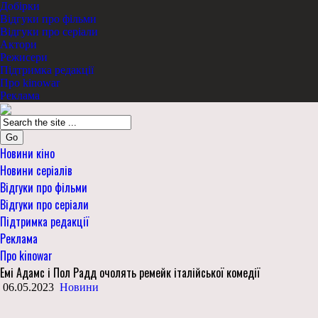
Добірки
Відгуки про фільми
Відгуки про серіали
Актори
Режисери
Підтримка редакції
Про kinowar
Реклама
Go
Новини кіно
Новини серіалів
Відгуки про фільми
Відгуки про серіали
Підтримка редакції
Реклама
Про kinowar
Емі Адамс і Пол Радд очолять ремейк італійської комедії
06.05.2023
Новини