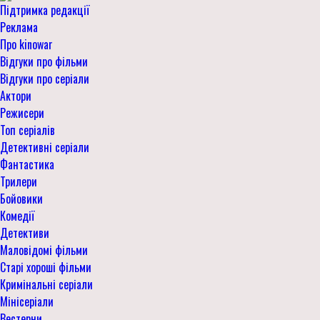
Підтримка редакції
Реклама
Про kinowar
Відгуки про фільми
Відгуки про серіали
Актори
Режисери
Топ серіалів
Детективні серіали
Фантастика
Трилери
Бойовики
Комедії
Детективи
Маловідомі фільми
Старі хороші фільми
Кримінальні серіали
Мінісеріали
Вестерни