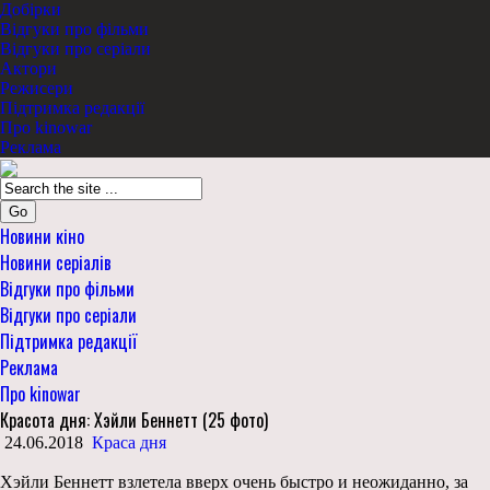
Добірки
Відгуки про фільми
Відгуки про серіали
Актори
Режисери
Підтримка редакції
Про kinowar
Реклама
Go
Новини кіно
Новини серіалів
Відгуки про фільми
Відгуки про серіали
Підтримка редакції
Реклама
Про kinowar
Красота дня: Хэйли Беннетт (25 фото)
24.06.2018
Краса дня
Хэйли Беннетт взлетела вверх очень быстро и неожиданно, за