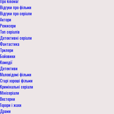
Про kinowar
Відгуки про фільми
Відгуки про серіали
Актори
Режисери
Топ серіалів
Детективні серіали
Фантастика
Трилери
Бойовики
Комедії
Детективи
Маловідомі фільми
Старі хороші фільми
Кримінальні серіали
Мінісеріали
Вестерни
Горори і жахи
Драми