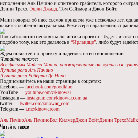
исполнении Аль Пачино и опытного грабителя, которого сыгра
Дэнни Трехо,
Эшли Джадд
, Том Сайзмор и Джон Войт.
Манн говорил об идее съемок приквела уже несколько лет, одна
кажется особенно актуальным. Режиссера параллельно спрашивают
Пока абсолютно непонятна логистика проекта – будет ли снят сн
подобно тому, как это делалось в
“Ирландце”
, либо будут задей
Ждем новостей по проекту и надеемся на его воплощение.
Читайте также:
Все фильмы Майкла Манна, ранжированные от худшего к лучше
Лучшие роли Аль Пачино
Лучшие роли Роберта Де Ниро
Подписывайтесь на наши страницы в соцсетях:
facebook —
facebook.com/goodkino
YouTube —
youtube.com/c/kinowar
Instagram —
instagram.com/kinowar.com.ua
twitter —
twitter.com/kinowar_com
Telegram —
t.me/kinowarcom
Аль Пачіно
Аль Пачино
Вэл Килмер
Джон Войт
Дэнни Трехо
Майк
Читайте також