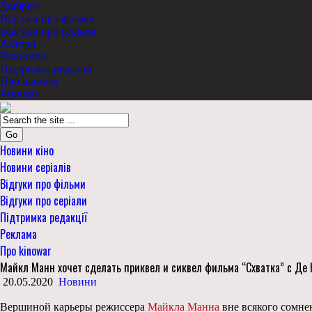
Добірки
Відгуки про фільми
Відгуки про серіали
Актори
Режисери
Підтримка редакції
Про kinowar
Реклама
Go
Новини кіно
Новини серіалів
Відгуки про фільми
Відгуки про серіали
Підтримка редакції
Реклама
Про kinowar
Майкл Манн хочет сделать приквел и сиквел фильма “Схватка” с Де 
20.05.2020
Новини
Вершиной карьеры режиссера
Майкла Манна
вне всякого сомне