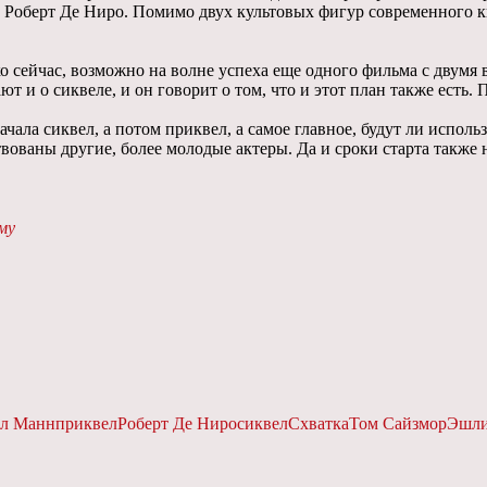
л Роберт Де Ниро. Помимо двух культовых фигур современного 
ко сейчас, возможно на волне успеха еще одного фильма с двумя
 и о сиквеле, и он говорит о том, что и этот план также есть.
ачала сиквел, а потом приквел, а самое главное, будут ли испо
ствованы другие, более молодые актеры. Да и сроки старта также
му
л Манн
приквел
Роберт Де Ниро
сиквел
Схватка
Том Сайзмор
Эшли