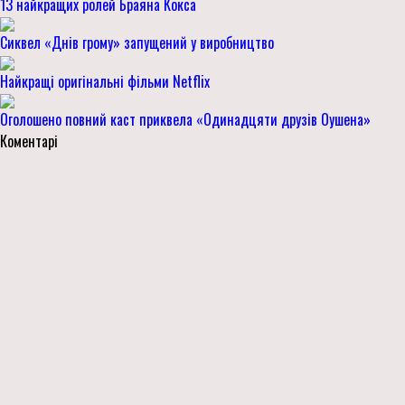
13 найкращих ролей Браяна Кокса
Сиквел «Днів грому» запущений у виробництво
Найкращі оригінальні фільми Netflix
Оголошено повний каст приквела «Одинадцяти друзів Оушена»
Коментарі