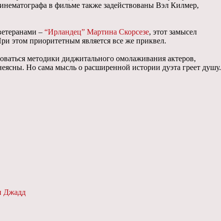
кинематографа в фильме также задействованы Вэл Килмер,
 ветеранами –
“Ирландец”
Мартина Скорсезе
, этот замысел
 При этом приоритетным является все же приквел.
льзоваться методики диджитального омолаживания актеров,
 неясны. Но сама мысль о расширенной истории дуэта греет душу.
 Джадд