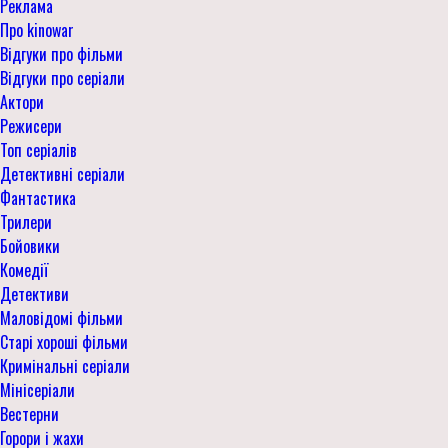
Реклама
Про kinowar
Відгуки про фільми
Відгуки про серіали
Актори
Режисери
Топ серіалів
Детективні серіали
Фантастика
Трилери
Бойовики
Комедії
Детективи
Маловідомі фільми
Старі хороші фільми
Кримінальні серіали
Мінісеріали
Вестерни
Горори і жахи