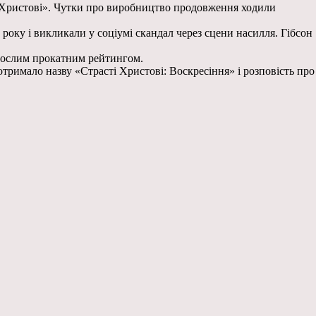
і Христові». Чутки про виробництво продовження ходили
року і викликали у соціумі скандал через сцени насилля. Гібсон
орослим прокатним рейтингом.
отримало назву «Страсті Христові: Воскресіння» і розповість про