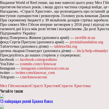
Видання World of Reel пише, що вже навесні цього року Мел Гі
протягом багатьох років, і якщо друга частина справді вийде, це
Нагадаємо, «Страсті Христові», що розповідають про останній де
виступив сценаристом і режисером. Головну роль виконав Джим
При скромному бюджеті у 30 мільйонів доларів стрічка заробила
Про сиквел Мел Гібсон вперше заговорив у 2016 році і відтоді п
таємничі дні Ісуса між розп’яттям і воскресінням. До ролі Христ
Підтримайте Україну:
фонд Повернись Живим (допомога армії) —
savelife.in.ua
фонд Сергія Притули (допомога армії) —
prytulafoundation.org
Таблеточки (допомога дітям) —
tabletochki.org
дитяча лікарня Охматдит (допомога дітям) —
bit.ly/help-ohmatdyt
Приєднуйтесь до наших сторінок у соцмережах:
facebook —
facebook.com/goodkino
YouTube —
youtube.com/c/kinowar
Instagram —
instagram.com/kinowar.com.ua
twitter —
twitter.com/kinowar_com
Telegram —
t.me/kinowarcom
Мел Гібсон
сиквел
Страсті Христові
Страсти Христовы
Читайте також
13 найкращих ролей Браяна Кокса