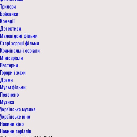
Трилери
Бойовики
Комедії
Детективи
Маловідомі фільми
Старі хороші фільми
Кримінальні серіали
Мінісеріали
Вестерни
Горори і жахи
Драми
Мультфільми
Пояснено
Музика
Українська музика
Українське кіно
Новини кіно
Новини серіалів