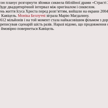
бсон планує розгорнути зйомки сиквела біблійної драми «Страст
 буде двадцятирічний інтервал між оригіналом і сиквелом.
нь життя Ісуса Христа перед розп’яттям, вийшли на екрани 2004 
 Кавіцель.
Моніка Беллуччі
зіграла Марію Магдалину.
 612 мільйонів і на той момент стала найкасовішим фільмом з д
ереписував сценарій шість разів. Наразі відомо, що продовження 
а ймовірно повернеться Кавіцель.