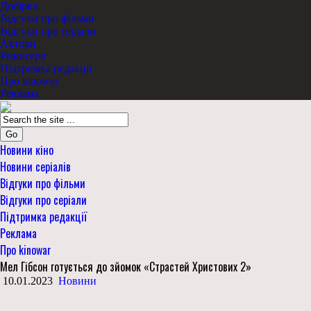
Добірки
Відгуки про фільми
Відгуки про серіали
Актори
Режисери
Підтримка редакції
Про kinowar
Реклама
Go
Новини кіно
Новини серіалів
Відгуки про фільми
Відгуки про серіали
Підтримка редакції
Реклама
Про kinowar
Мел Гібсон готується до зйомок «Страстей Христових 2»
10.01.2023
Новини