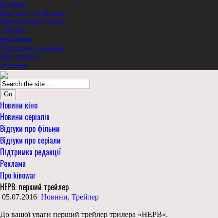
Добірки
Відгуки про фільми
Відгуки про серіали
Актори
Режисери
Підтримка редакції
Про kinowar
Реклама
Go
Новини кіно
Новини серіалів
Відгуки про фільми
Відгуки про серіали
Підтримка редакції
Реклама
Про kinowar
НЕРВ: перший трейлер
05.07.2016
Новини
,
Трейлер
До вашої уваги перший трейлер трилера «НЕРВ».