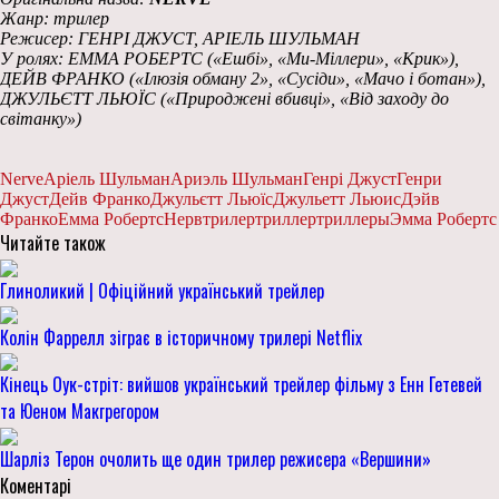
Жанр: трилер
Режисер: ГЕНРІ ДЖУСТ, АРІЕЛЬ ШУЛЬМАН
У ролях: ЕММА РОБЕРТС («Ешбі», «Ми-Міллери», «Крик»),
ДЕЙВ ФРАНКО («Ілюзія обману 2», «Сусіди», «Мачо і ботан»),
ДЖУЛЬЄТТ ЛЬЮЇС («Природжені вбивці», «Від заходу до
світанку»)
Nerve
Аріель Шульман
Ариэль Шульман
Генрі Джуст
Генри
Джуст
Дейв Франко
Джульєтт Льюїс
Джульетт Льюис
Дэйв
Франко
Емма Робертс
Нерв
трилер
триллер
триллеры
Эмма Робертс
Читайте також
Глиноликий | Офіційний український трейлер
Колін Фаррелл зіграє в історичному трилері Netflix
Кінець Оук-стріт: вийшов український трейлер фільму з Енн Гетевей
та Юеном Макгрегором
Шарліз Терон очолить ще один трилер режисера «Вершини»
Коментарі