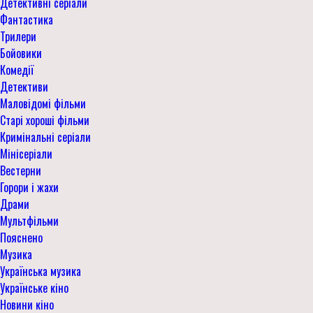
Детективні серіали
Фантастика
Трилери
Бойовики
Комедії
Детективи
Маловідомі фільми
Старі хороші фільми
Кримінальні серіали
Мінісеріали
Вестерни
Горори і жахи
Драми
Мультфільми
Пояснено
Музика
Українська музика
Українське кіно
Новини кіно