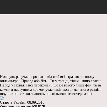
Нова ультрасучасна розвага, від якої всі втрачають голову –
онлайн-гра «Правда або Дія». Ти у тренді, тільки якщо граєш.
Народ у захваті і всі переконані, що це всього лише фан, та за
кожним наступним кроком учасників екстримального реаліті-
шоу пильно стежить анонімна спільнота «спостерігачів».
Старт в Україні: 08.09.2016
Оригінальна назва:
NERVE