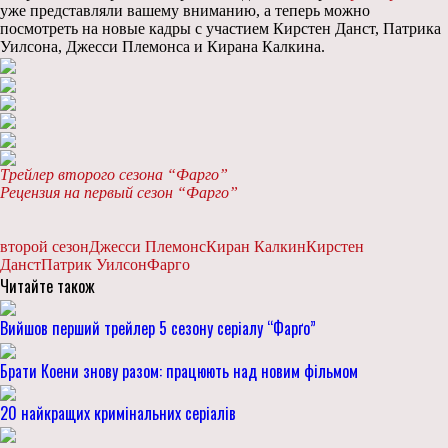
уже представляли вашему вниманию, а теперь можно
посмотреть на новые кадры с участием Кирстен Данст, Патрика
Уилсона, Джесси Племонса и Кирана Калкина.
Трейлер второго сезона “Фарго”
Рецензия на первый сезон “Фарго”
второй сезон
Джесси Племонс
Киран Калкин
Кирстен
Данст
Патрик Уилсон
Фарго
Читайте також
Вийшов перший трейлер 5 сезону серіалу “Фарґо”
Брати Коени знову разом: працюють над новим фільмом
20 найкращих кримінальних серіалів