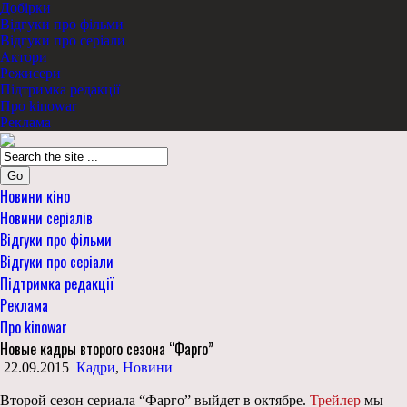
Добірки
Відгуки про фільми
Відгуки про серіали
Актори
Режисери
Підтримка редакції
Про kinowar
Реклама
Go
Новини кіно
Новини серіалів
Відгуки про фільми
Відгуки про серіали
Підтримка редакції
Реклама
Про kinowar
Новые кадры второго сезона “Фарго”
22.09.2015
Кадри
,
Новини
Второй сезон сериала “Фарго” выйдет в октябре.
Трейлер
мы