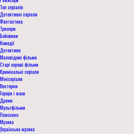
Топ серіалів
Детективні серіали
Фантастика
Трилери
Бойовики
Комедії
Детективи
Маловідомі фільми
Старі хороші фільми
Кримінальні серіали
Мінісеріали
Вестерни
Горори і жахи
Драми
Мультфільми
Пояснено
Музика
Українська музика