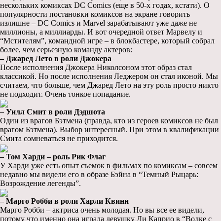
нескольких комиксах DC Comics (еще в 50-х годах, кстати). О
популярности постановки комиксов на экране говорить
излишне – DC Comics и Marvel зарабатывают уже даже не
миллионы, а миллиарды. И вот очередной ответ Марвелу и
“Мстителям”, командной игре – в блокбастере, который собрал
более, чем серьезную команду актеров:
– Джаред Лето в роли Джокера
После исполнения Джокера Николсоном этот образ стал
классикой. Но после исполнения Леджером он стал иконой. Мы
считаем, что больше, чем Джаред Лето на эту роль просто никто
не подходит. Очень тонкое попадание.
– Уилл Смит в роли Дэдшота
Один из врагов Бэтмена (правда, кто из героев комиксов не был
врагом Бэтмена). Выбор интересный. При этом в квалификации
Смита сомневаться не приходится.
– Том Харди – роль Рик Флаг
У Харди уже есть опыт съемок в фильмах по комиксам – совсем
недавно мы видели его в образе Бэйна в “Темный Рыцарь:
Возрождение легенды”.
– Марго Робби в роли Харли Квинн
Марго Робби – актриса очень молодая. Но вы все ее видели,
потому что именно она играла девушку Ди Каприо в “Волке с