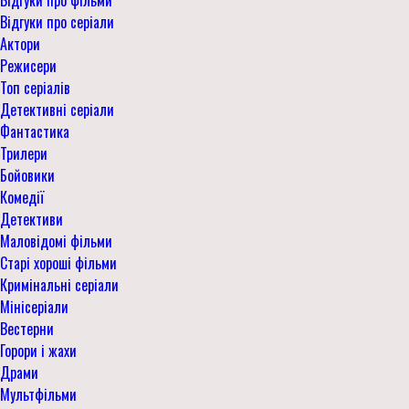
Відгуки про серіали
Актори
Режисери
Топ серіалів
Детективні серіали
Фантастика
Трилери
Бойовики
Комедії
Детективи
Маловідомі фільми
Старі хороші фільми
Кримінальні серіали
Мінісеріали
Вестерни
Горори і жахи
Драми
Мультфільми