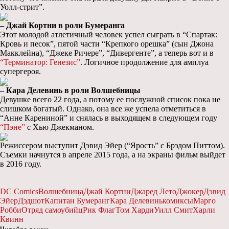
Уолл-стрит”.
– Джай Кортни в роли Бумеранга
Этот молодой атлетичный человек успел сыграть в “Спартак:
Кровь и песок”, пятой части “Крепкого орешка” (сын Джона
Макклейна), “Джеке Ричере”, “Дивергенте”, а теперь вот и в
“Терминатор: Генезис”
. Логичное продолжение для амплуа
супергероя.
– Кара Делевинь в роли Волшебницы
Девушке всего 22 года, а потому ее послужной список пока не
слишком богатый. Однако, она все же успела отметиться в
“Анне Карениной” и снялась в выходящем в следующем году
“Пэне”
с Хью Джекманом.
Режиссером выступит Дэвид Эйер (“Ярость” с Брэдом Питтом).
Съемки начнутся в апреле 2015 года, а на экраны фильм выйдет
в 2016 году.
DC Comics
Волшебница
Джай Кортни
Джаред Лето
Джокер
Дэвид
Эйер
Дэдшот
Капитан Бумеранг
Кара Делевинь
комиксы
Марго
Робби
Отряд самоубийц
Рик Флаг
Том Харди
Уилл Смит
Харли
Квинн