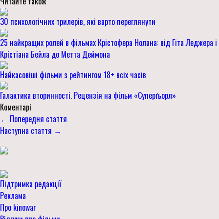
Читайте також
30 психологічних трилерів, які варто переглянути
25 найкращих ролей в фільмах Крістофера Нолана: від Гіта Леджера і
Крістіана Бейла до Метта Деймона
Найкасовіші фільми з рейтингом 18+ всіх часів
Галактика вторинності. Рецензія на фільм «Суперґьорл»
Коментарі
← Попередня стаття
Наступна стаття →
Підтримка редакції
Реклама
Про kinowar
Відгуки про фільми