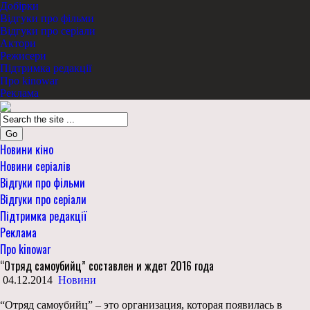
Добірки
Відгуки про фільми
Відгуки про серіали
Актори
Режисери
Підтримка редакції
Про kinowar
Реклама
Go
Новини кіно
Новини серіалів
Відгуки про фільми
Відгуки про серіали
Підтримка редакції
Реклама
Про kinowar
“Отряд самоубийц” составлен и ждет 2016 года
04.12.2014
Новини
“Отряд самоубийц” – это организация, которая появилась в