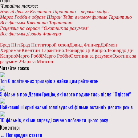
годы.
Читайте также:
Новый фильм Квентина Тарантино – первые кадры
Марго Робби в образе Шэрон Тейт в новом фильме Тарантино
Все фильмы Квентина Тарантино
Рецензия на сериал “Охотник за разумом”
Все фильмы Дэвида Финчера
Бред Пітт
Брэд Питт
второй сезон
Дэвид Финчер
Дэймон
Херриман
Квентин Тарантино
Леонардо Ді Капріо
Леонардо Ди
Каприо
Марго Роббі
Марго Робби
Охотник за разумом
Охотник за
разумом 2
Чарльз Мэнсон
Читайте також
Топ 6 політичних трилерів з найвищим рейтингом
5 фільмів про Давню Грецію, які варто подивитись після “Одіссеї”
Найкасовіші оригінальні голлівудські фільми останніх десяти років
10 фільмів, які ми справді хочемо побачити цього року
Коментарі
← Попередня стаття