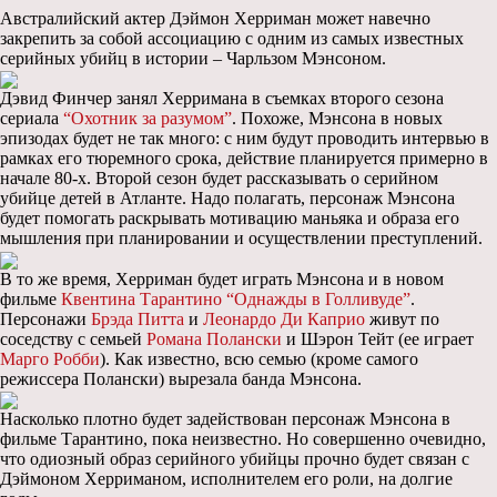
Австралийский актер Дэймон Херриман может навечно
закрепить за собой ассоциацию с одним из самых известных
серийных убийц в истории – Чарльзом Мэнсоном.
Дэвид Финчер занял Херримана в съемках второго сезона
сериала
“Охотник за разумом”
. Похоже, Мэнсона в новых
эпизодах будет не так много: с ним будут проводить интервью в
рамках его тюремного срока, действие планируется примерно в
начале 80-х. Второй сезон будет рассказывать о серийном
убийце детей в Атланте. Надо полагать, персонаж Мэнсона
будет помогать раскрывать мотивацию маньяка и образа его
мышления при планировании и осуществлении преступлений.
В то же время, Херриман будет играть Мэнсона и в новом
фильме
Квентина Тарантино
“Однажды в Голливуде”
.
Персонажи
Брэда Питта
и
Леонардо Ди Каприо
живут по
соседству с семьей
Романа Полански
и Шэрон Тейт (ее играет
Марго Робби
). Как известно, всю семью (кроме самого
режиссера Полански) вырезала банда Мэнсона.
Насколько плотно будет задействован персонаж Мэнсона в
фильме Тарантино, пока неизвестно. Но совершенно очевидно,
что одиозный образ серийного убийцы прочно будет связан с
Дэймоном Херриманом, исполнителем его роли, на долгие