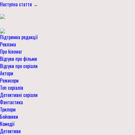
Наступна стаття →
Підтримка редакції
Реклама
Про kinowar
Відгуки про фільми
Відгуки про серіали
Актори
Режисери
Топ серіалів
Детективні серіали
Фантастика
Трилери
Бойовики
Комедії
Детективи