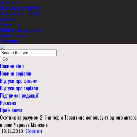
Добірки
Відгуки про фільми
Відгуки про серіали
Актори
Режисери
Підтримка редакції
Про kinowar
Реклама
Go
Новини кіно
Новини серіалів
Відгуки про фільми
Відгуки про серіали
Підтримка редакції
Реклама
Про kinowar
Охотник за разумом 2: Финчер и Тарантино используют одного актера
в роли Чарльза Мэнсона
19.11.2018
Новини