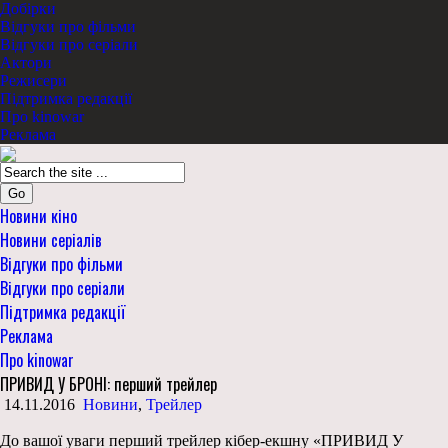
Добірки
Відгуки про фільми
Відгуки про серіали
Актори
Режисери
Підтримка редакції
Про kinowar
Реклама
Go
Новини кіно
Новини серіалів
Відгуки про фільми
Відгуки про серіали
Підтримка редакції
Реклама
Про kinowar
ПРИВИД У БРОНІ: перший трейлер
14.11.2016
Новини
,
Трейлер
До вашої уваги перший трейлер кібер-екшну «ПРИВИД У