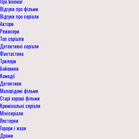
Про kinowar
Відгуки про фільми
Відгуки про серіали
Актори
Режисери
Топ серіалів
Детективні серіали
Фантастика
Трилери
Бойовики
Комедії
Детективи
Маловідомі фільми
Старі хороші фільми
Кримінальні серіали
Мінісеріали
Вестерни
Горори і жахи
Драми