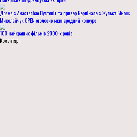
Найкрасивіші французькі акторки
Драма з Анастасією Пустовіт та призер Берлінале з Жульєт Бінош:
Миколайчук OPEN оголосив міжнародний конкурс
100 найкращих фільмів 2000-х років
Коментарі