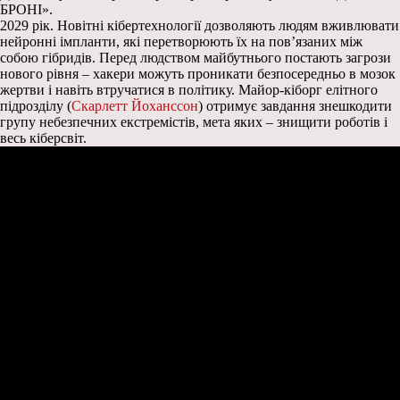
БРОНІ».
2029 рік. Новітні кібертехнології дозволяють людям вживлювати
нейронні імпланти, які перетворюють їх на пов’язаних між
собою гібридів. Перед людством майбутнього постають загрози
нового рівня – хакери можуть проникати безпосередньо в мозок
жертви і навіть втручатися в політику. Майор-кіборг елітного
підрозділу (
Скарлетт Йоханссон
) отримує завдання знешкодити
групу небезпечних екстремістів, мета яких – знищити роботів і
весь кіберсвіт.