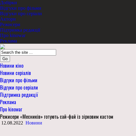
Добірки
Відгуки про фільми
Відгуки про серіали
Актори
Режисери
Підтримка редакції
Про kinowar
Реклама
Go
Новини кіно
Новини серіалів
Відгуки про фільми
Відгуки про серіали
Підтримка редакції
Реклама
Про kinowar
Режисери «Месників» готують сай-фай із зірковим кастом
12.08.2022
Новини