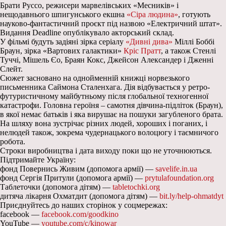
Брати Руссо, режисери марвелівських «Месників» і
нещодавнього шпигунського екшна
«Сіра людина»
, готують
науково-фантастичний проєкт під назвою «Електричний штат».
Видання Deadline опублікувало акторський склад.
У фільмі будуть задіяні зірка серіалу
«Дивні дива»
Міллі Боббі
Браун, зірка «Вартових галактики»
Кріс Пратт
, а також Стенлі
Туччі, Мішель Єо, Браян Кокс, Джейсон Александер і Дженні
Слейт.
Сюжет засновано на однойменній книжці норвезького
письменника Саймона Сталенхага. Дія відбувається у ретро-
футуристичному майбутньому після глобальної техногенної
катастрофи. Головна героїня – самотня дівчина-підліток (Браун),
в якої немає батьків і яка вирушає на пошуки загубленого брата.
На шляху вона зустрічає різних людей, хороших і поганих, і
нелюдей також, зокрема чудернацького волоцюгу і таємничого
робота.
Строки виробництва і дата виходу поки що не уточнюються.
Підтримайте Україну:
фонд Повернись Живим (допомога армії) —
savelife.in.ua
фонд Сергія Притули (допомога армії) —
prytulafoundation.org
Таблеточки (допомога дітям) —
tabletochki.org
дитяча лікарня Охматдит (допомога дітям) —
bit.ly/help-ohmatdyt
Приєднуйтесь до наших сторінок у соцмережах:
facebook —
facebook.com/goodkino
YouTube —
youtube.com/c/kinowar