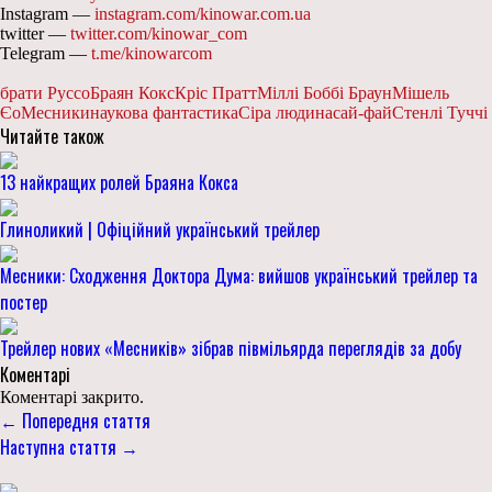
Instagram —
instagram.com/kinowar.com.ua
twitter —
twitter.com/kinowar_com
Telegram —
t.me/kinowarcom
брати Руссо
Браян Кокс
Кріс Пратт
Міллі Боббі Браун
Мішель
Єо
Месники
наукова фантастика
Сіра людина
сай-фай
Стенлі Туччі
Читайте також
13 найкращих ролей Браяна Кокса
Глиноликий | Офіційний український трейлер
Месники: Сходження Доктора Дума: вийшов український трейлер та
постер
Трейлер нових «Месників» зібрав півмільярда переглядів за добу
Коментарі
Коментарі закрито.
← Попередня стаття
Наступна стаття →