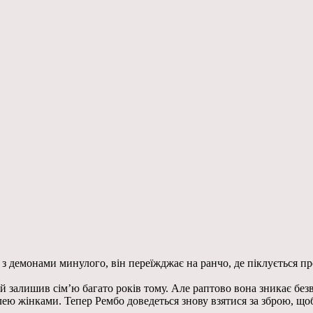
емонами минулого, він переїжджає на ранчо, де піклується про 
залишив сім’ю багато років тому. Але раптово вона зникає безві
влею жінками. Тепер Рембо доведеться знову взятися за зброю, що