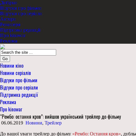
Добірки
Відгуки про фільми
Відгуки про серіали
Актори
Режисери
Підтримка редакції
Про kinowar
Реклама
Go
Новини кіно
Новини серіалів
Відгуки про фільми
Відгуки про серіали
Підтримка редакції
Реклама
Про kinowar
“Рембо: остання кров”: вийшов український трейлер до фільму
06.06.2019
Новини
,
Трейлер
До вашої уваги трейлер до фільму
«Рембо: Остання кров»
, дубл