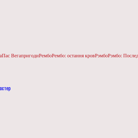
а
Пас Вега
пригоди
Рембо
Рембо: остання кров
Рэмбо
Рэмбо: После
остер