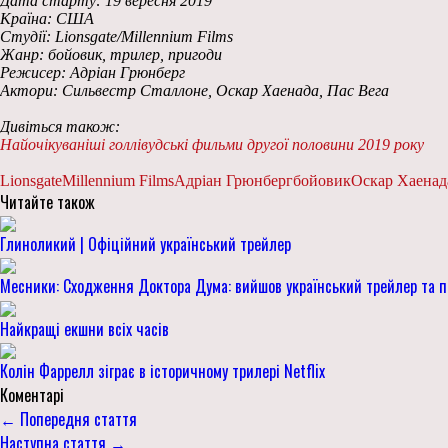
Дата старту: 19 вересня 2019
Країна: США
Студії: Lionsgate/Millennium Films
Жанр: бойовик, трилер, пригоди
Режисер: Адріан Грюнберг
Актори: Сильвестр Сталлоне, Оскар Хаенада, Пас Вега
Дивіться також:
Найочікуваніші голлівудські фильми другої половини 2019 року
Lionsgate
Millennium Films
Адріан Грюнберг
бойовик
Оскар Хаенад
Читайте також
Глиноликий | Офіційний український трейлер
Месники: Сходження Доктора Дума: вийшов український трейлер та п
Найкращі екшни всіх часів
Колін Фаррелл зіграє в історичному трилері Netflix
Коментарі
← Попередня стаття
Наступна стаття →