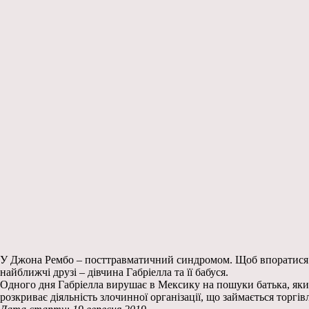
У Джона Рембо – посттравматичний синдромом. Щоб впоратися з д
найближчі друзі – дівчина Габріелла та її бабуся.
Одного дня Габріелла вирушає в Мексику на пошуки батька, який 
розкриває діяльність злочинної організації, що займається торгі