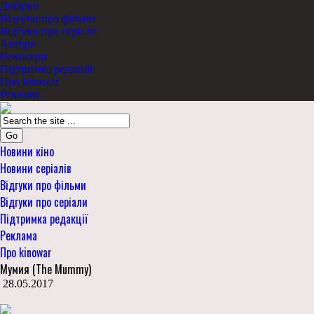
Добірки
Відгуки про фільми
Відгуки про серіали
Актори
Режисери
Підтримка редакції
Про kinowar
Реклама
Go
Новини кіно
Новини серіалів
Відгуки про фільми
Відгуки про серіали
Підтримка редакції
Реклама
Про kinowar
Мумия (The Mummy)
28.05.2017