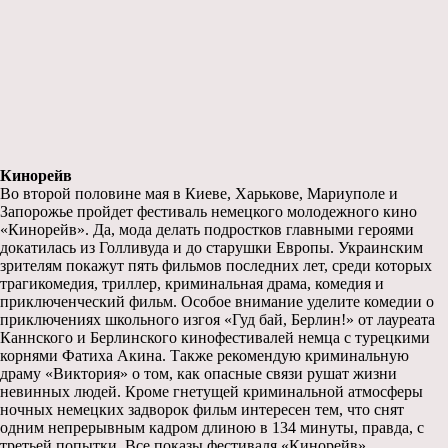
Кинорейв
Во второй половине мая в Киеве, Харькове, Мариуполе и
Запорожье пройдет фестиваль немецкого молодежного кино
«Кинорейв». Да, мода делать подростков главными героями
докатилась из Голливуда и до старушки Европы. Украинским
зрителям покажут пять фильмов последних лет, среди которых
трагикомедия, триллер, криминальная драма, комедия и
приключенческий фильм. Особое внимание уделите комедии о
приключениях школьного изгоя «Гуд бай, Берлин!» от лауреата
Каннского и Берлинского кинофестивалей немца с турецкими
корнями Фатиха Акина. Также рекомендую криминальную
драму «Виктория» о том, как опасные связи рушат жизни
невинных людей. Кроме гнетущей криминальной атмосферы
ночных немецких задворок фильм интересен тем, что снят
одним непрерывным кадром длиною в 134 минуты, правда, с
третьей попытки. Все показы фестиваля «Кинорейв»