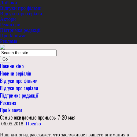
Добірки
Відгуки про фільми
Відгуки про серіали
Актори
Режисери
Підтримка редакції
Про kinowar
Реклама
Go
Новини кіно
Новини серіалів
Відгуки про фільми
Відгуки про серіали
Підтримка редакції
Реклама
Про kinowar
Самые ожидаемые премьеры 7-20 мая
06.05.2018
Прев'ю
Наш киногид расскажет, что заслуживает вашего внимания в