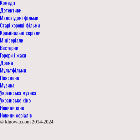
Комедії
Детективи
Маловідомі фільми
Старі хороші фільми
Кримінальні серіали
Мінісеріали
Вестерни
Горори і жахи
Драми
Мультфільми
Пояснено
Музика
Українська музика
Українське кіно
Новини кіно
Новини серіалів
© kinowar.com 2014-2024