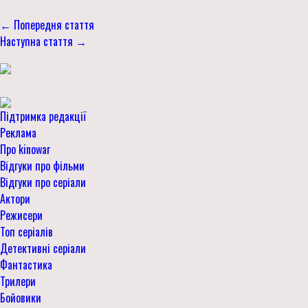
← Попередня стаття
Наступна стаття →
Підтримка редакції
Реклама
Про kinowar
Відгуки про фільми
Відгуки про серіали
Актори
Режисери
Топ серіалів
Детективні серіали
Фантастика
Трилери
Бойовики