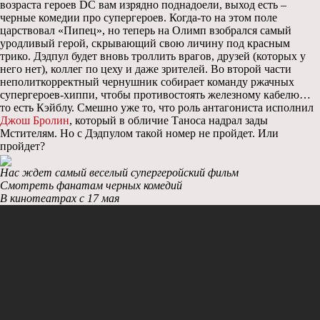
возраста героев DC вам изрядно поднадоели, выход есть –
черные комедии про супергероев. Когда-то на этом поле
царствовал «Пипец», но теперь на Олимп взобрался самый
уродливый герой, скрывающий свою личину под красным
трико. Дэдпул будет вновь троллить врагов, друзей (которых у
него нет), коллег по цеху и даже зрителей. Во второй части
неполиткорректный чернушник собирает команду ржачных
супергероев-хиппи, чтобы противостоять железному кабелю…
то есть Кэйблу. Смешно уже то, что роль антагониста исполнил
Джош Бролин
, который в обличие Таноса надрал зады
Мстителям. Но с Дэдпулом такой номер не пройдет. Или
пройдет?
Нас ждет самый веселый супергеройский фильм
Смотреть фанатам черных комедий
В кинотеатрах с 17 мая