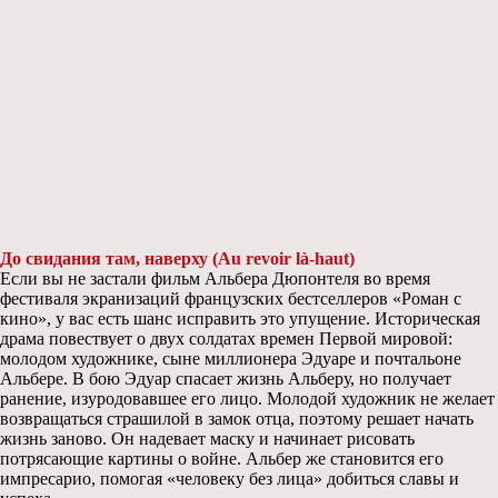
До свидания там, наверху (Au revoir là-haut)
Если вы не застали фильм Альбера Дюпонтеля во время
фестиваля экранизаций французских бестселлеров «Роман с
кино», у вас есть шанс исправить это упущение. Историческая
драма повествует о двух солдатах времен Первой мировой:
молодом художнике, сыне миллионера Эдуаре и почтальоне
Альбере. В бою Эдуар спасает жизнь Альберу, но получает
ранение, изуродовавшее его лицо. Молодой художник не желает
возвращаться страшилой в замок отца, поэтому решает начать
жизнь заново. Он надевает маску и начинает рисовать
потрясающие картины о войне. Альбер же становится его
импресарио, помогая «человеку без лица» добиться славы и