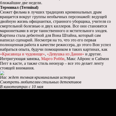
ближайшие две недели.
Терминал (Terminal)
Сюжет фильма в лучших традициях криминальных драм
вращается вокруг группы необычных персонажей: ведущей
двойную жизнь официантки, странного уборщика, учителя со
смертельной болезнью и двух киллеров. Все они становятся
марионетками в игре таинственного и мстительного злодея.
Картина стала дебютной для Вона Штайна, который сам
написал сценарий. Несмотря на то, что это его первая
полноценная работа в качестве режиссера, до этого Вон успел
набраться опыта, будучи помощником в таких картинах, как
«Красавица и чудовище»
,
«Девушка из Дании»
и другие.
Интригующая завязка,
Марго Робби
, Макс Айронс и Саймон
Пегг в касте, а также стиль неонуар – все это делает ленту
стоящей внимания.
Нас ждет темная криминальная история
Смотреть любителям стильных детективов
В кинотеатрах с 10 мая