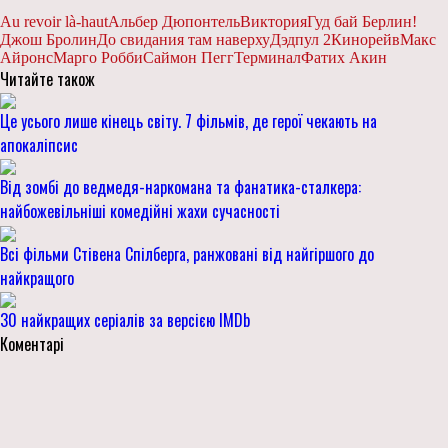
Au revoir là-haut
Альбер Дюпонтель
Виктория
Гуд бай Берлин!
Джош Бролин
До свидания там наверху
Дэдпул 2
Кинорейв
Макс
Айронс
Марго Робби
Саймон Пегг
Терминал
Фатих Акин
Читайте також
Це усього лише кінець світу. 7 фільмів, де герої чекають на
апокаліпсис
Від зомбі до ведмедя-наркомана та фанатика-сталкера:
найбожевільніші комедійні жахи сучасності
Всі фільми Стівена Спілберга, ранжовані від найгіршого до
найкращого
30 найкращих серіалів за версією IMDb
Коментарі