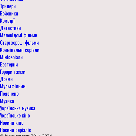
Трилери
Бойовики
Комедії
Детективи
Маловідомі фільми
Старі хороші фільми
Кримінальні серіали
Мінісеріали
Вестерни
Горори і жахи
Драми
Мультфільми
Пояснено
Музика
Українська музика
Українське кіно
Новини кіно
Новини серіалів