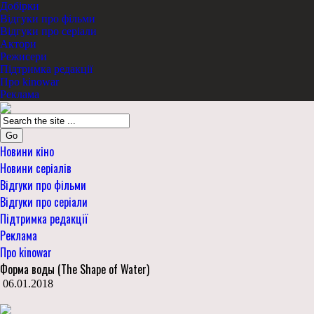
Добірки
Відгуки про фільми
Відгуки про серіали
Актори
Режисери
Підтримка редакції
Про kinowar
Реклама
Go
Новини кіно
Новини серіалів
Відгуки про фільми
Відгуки про серіали
Підтримка редакції
Реклама
Про kinowar
Форма воды (The Shape of Water)
06.01.2018