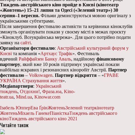
Тиждень австрійського кіно пройде в Києві (кінотеатр
«Жовтень») 15–21 липня та Одесі («Зелений театр») 30
серпня–1 вересня.
Фільми демонструються мовою оригіналу з
українськими субтитрами.
Після завершення фестивалю активісти та керівники кіноклубів
зможуть організувати покази у своєму місті в межах проєкту
«Кіноклуб. Всеукраїнська мережа». Для цього потрібно подати
заявку на
сайті
.
Організатори фестивалю
:
Австрійський культурний форум у
Києві
та компанія «
Артхаус Трафік
». Фестиваль
вдячний
Райффайзен Банку Аваль
, надійному
фінансовому
партнеру
, який вже 10 років підтримує українські покази
найбільш яскравих і резонансних кіноробіт Австрії.
Партнер
фестивалю
–
Volkswagen
.
Партнер відкриття
– «
ГРАВЕ
УКРАЇНА Страхування життя
».
Медіапартнери
:
Український
тиждень
,
Отдохни!
,
Фраза.юа
,
Kino-
teatr.ua
,
Mind.ua
,
Kinowar.com
Ізабель Юппер
Ева Ґрін
Жовтень
Зелений театр
кінотеатр
Жовтень
Міхаель Ганеке
Піаністка
Тиждень австрійського
кіно
Тиждень австрійського кіно 2021
Читайте також