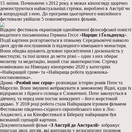
15 липня. Починаючи з 2012 року, в межах кіноогляду щорічно
демонструються найактуальніші стрічки, вироблені в Австрії чи
в копродукції з нею. До програми цьогорічного ювілейного
фестивалю увійшли 5 повнометражних фільмів.
Відкриє фестиваль екранізація однойменної філософської повісті
видатного письменника Германа Гессе «
Нарцис і Ґольдмунд
».
Події картини розгортаються в пізньому Середньовіччі навколо
двох друзів-послушників із відлюдного німецького монастиря.
Вони обидва шукають духовне просвітлення і досконалість у
мистецтві, та їхні шляхи до мети різні – один з них обирає
молитву та медитацію, інший стає авантюристом. Стрічку
номіновано на Німецьку кінопремію 2020 у категоріях
«Найкращий грим» та «Найкраща робота художника-
постановника».
Драма «
Розбий моє серце
» розповідає історію ромів Пепе та
Марсели. Вони змушені жебракувати в заможному Відні, куди їх
відправили з бідного селища в Словаччині. Пепе закохується в
дівчину, та перед ним постає конкурент – його жорстокий
дядько. У 2018 році робота стала Найкращим ігровим фільмом
Фестивалю південно-східного європейського кіно в Лос-
Анджелесі, а на Кінофестивалі в Бібераху найкращим був
визнаний сценарій картини.
Документальний фільм «
З Австрії до Австралії
» зображує
пригоди двох друзів, які вирушили у велосипедну подорож