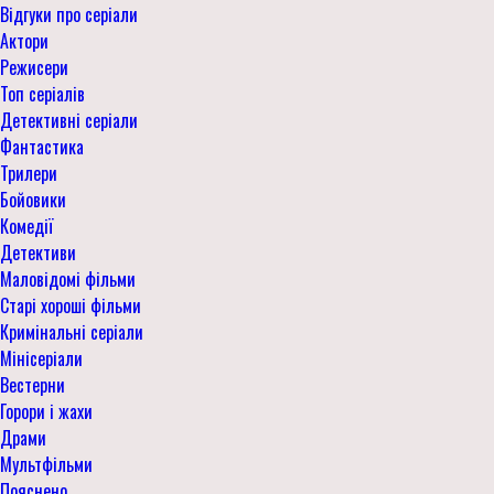
Відгуки про серіали
Актори
Режисери
Топ серіалів
Детективні серіали
Фантастика
Трилери
Бойовики
Комедії
Детективи
Маловідомі фільми
Старі хороші фільми
Кримінальні серіали
Мінісеріали
Вестерни
Горори і жахи
Драми
Мультфільми
Пояснено