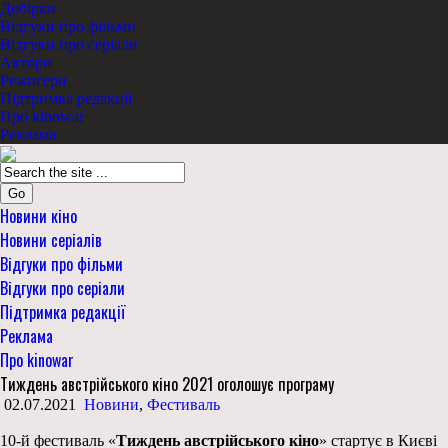
Добірки
Відгуки про фільми
Відгуки про серіали
Актори
Режисери
Підтримка редакції
Про kinowar
Реклама
Go
Новини кіно
Новини серіалів
Відгуки про фільми
Відгуки про серіали
Підтримка редакції
Реклама
Про kinowar
Тиждень австрійського кіно 2021 оголошує програму
02.07.2021
Новини
,
Фестиваль
10-й фестиваль «
Тиждень австрійського кіно
» стартує в Києві