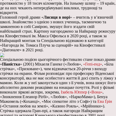
протяжністю у 18 тисяч кілометрів. На їхньому шляху – 19 країн,
де на них чекають непередбачувані виклики, труднощі та
відкриття.
Головний герой драми «
Лисиця в норі
» – вчитель у в’язничній
школі. Знайомство з однією з нових учениць, таємничою та
замкненою в собі Самірою, змушує його згадати свій
найбільший страх. Картину нагороджено за Найкращу режисуру
на Кінофестивалі ім. Макса Офюльса в 2020 році, а також за
Найкращий монтаж та Спеціальною відзнакою в категорії
«Нагорода ім. Томаса Плуча за сценарій» на Кінофестивалі
«Діаґонале» в 2021 році.
Спеціальною подією цьогорічного фестивалю стане показ драми
«
Піаністка
» (2001) Міхаеля Ганеке («Любов»,
«Гепі-енд»
, «Біла
стрічка», «Приховане»), чим відзначається 20-річчя з виходу
стрічки на екрани. Фільм розповідає про професорку Віденської
консерваторії, яка не має особистого життя й досі спить у ліжку з
мамою. Коли ж у неї закохується один з її учнів, вона шокує його
абсолютно дикими реакціями на юнацьке почуття. Ролі у фільмі
виконали зіркові актори, зокрема,
Ізабель Юппер
(
«Вона»
,
«Зникнення Елеанор Ріґбі», «Любов», «НаркоМама»), Бенуа
Мажимель («Коханці», «Моє спекотне літо з Софі») та
Ева Ґрін
(«Остання любов на землі», «Казино Рояль», «Мрійники»).
Стрічка одержала Гран-прі, а також нагороди Найкращим
акторці та акторові Каннського кінофестивалю в 2001 році.