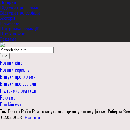
Добірки
Відгуки про фільми
Відгуки про серіали
Актори
Режисери
Підтримка редакції
Про kinowar
Реклама
Go
Новини кіно
Новини серіалів
Відгуки про фільми
Відгуки про серіали
Підтримка редакції
Реклама
Про kinowar
Том Генкс і Робін Райт стануть молодими у новому фільмі Роберта Зем
02.02.2023
Новини