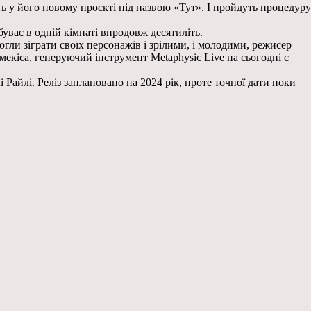
ють у його новому проєкті під назвою «Тут». І пройдуть процедуру
уває в одній кімнаті впродовж десятиліть.
огли зіграти своїх персонажів і зрілими, і молодими, режисер
екіса, генеруючий інструмент Metaphysic Live на сьогодні є
 Райлі. Реліз заплановано на 2024 рік, проте точної дати поки