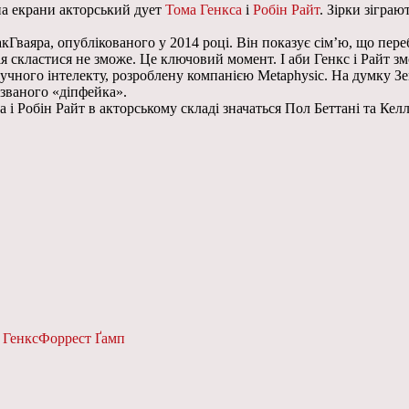
на екрани акторський дует
Тома Генкса
і
Робін Райт
. Зірки зігра
Гваяра, опублікованого у 2014 році. Він показує сім’ю, що переб
я скластися не зможе. Це ключовий момент. І аби Генкс і Райт зм
ного інтелекту, розроблену компанією Metaphysic. На думку Зем
 званого «діпфейка».
і Робін Райт в акторському складі значаться Пол Беттані та Келлі
 Генкс
Форрест Ґамп