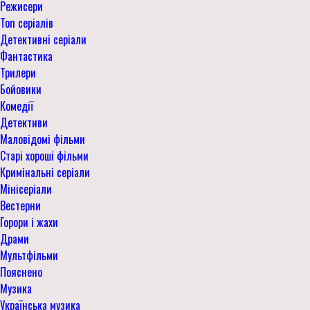
Режисери
Топ серіалів
Детективні серіали
Фантастика
Трилери
Бойовики
Комедії
Детективи
Маловідомі фільми
Старі хороші фільми
Кримінальні серіали
Мінісеріали
Вестерни
Горори і жахи
Драми
Мультфільми
Пояснено
Музика
Українська музика