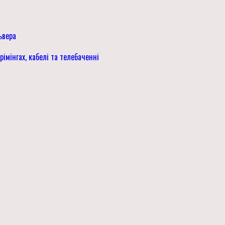
ьвера
імінгах, кабелі та телебаченні