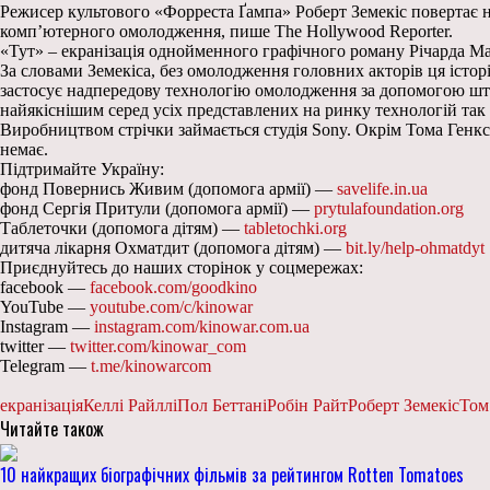
Режисер культового «Форреста Ґампа» Роберт Земекіс повертає 
комп’ютерного омолодження, пише The Hollywood Reporter.
«Тут» – екранізація однойменного графічного роману Річарда Мак
За словами Земекіса, без омолодження головних акторів ця історі
застосує надпередову технологію омолодження за допомогою штуч
найякіснішим серед усіх представлених на ринку технологій так
Виробництвом стрічки займається студія Sony. Окрім Тома Генкса 
немає.
Підтримайте Україну:
фонд Повернись Живим (допомога армії) —
savelife.in.ua
фонд Сергія Притули (допомога армії) —
prytulafoundation.org
Таблеточки (допомога дітям) —
tabletochki.org
дитяча лікарня Охматдит (допомога дітям) —
bit.ly/help-ohmatdyt
Приєднуйтесь до наших сторінок у соцмережах:
facebook —
facebook.com/goodkino
YouTube —
youtube.com/c/kinowar
Instagram —
instagram.com/kinowar.com.ua
twitter —
twitter.com/kinowar_com
Telegram —
t.me/kinowarcom
екранізація
Келлі Райллі
Пол Беттані
Робін Райт
Роберт Земекіс
Том
Читайте також
10 найкращих біографічних фільмів за рейтингом Rotten Tomatoes