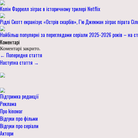
Колін Фаррелл зіграє в історичному трилері Netflix
Рідлі Скотт екранізує «Острів скарбів», Г’ю Джекман зіграє пірата Сіл
Найбільш популярні за переглядами серіали 2025-2026 років – на стр
Коментарі
Коментарі закрито.
← Попередня стаття
Наступна стаття →
Підтримка редакції
Реклама
Про kinowar
Відгуки про фільми
Відгуки про серіали
Актори