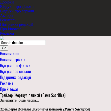
Добірки
Відгуки про фільми
Відгуки про серіали
Актори
Режисери
Підтримка редакції
Про kinowar
Реклама
Go
Новини кіно
Новини серіалів
Відгуки про фільми
Відгуки про серіали
Підтримка редакції
Реклама
Про kinowar
Трейлер: Жертвуя пешкой (Pawn Sacrifice)
Зачекайте, будь ласка...
Трейлеры фильма Жертвуя пешкой (Pawn Sacrifice)