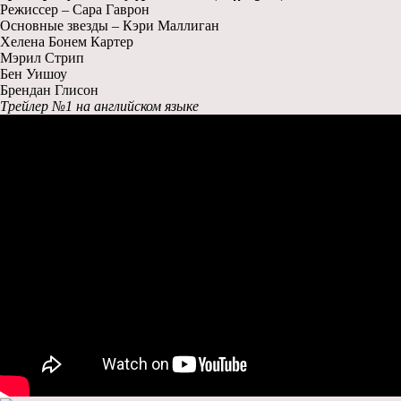
Режиссер – Сара Гаврон
Основные звезды – Кэри Маллиган
Хелена Бонем Картер
Мэрил Стрип
Бен Уишоу
Брендан Глисон
Трейлер №1 на английском языке