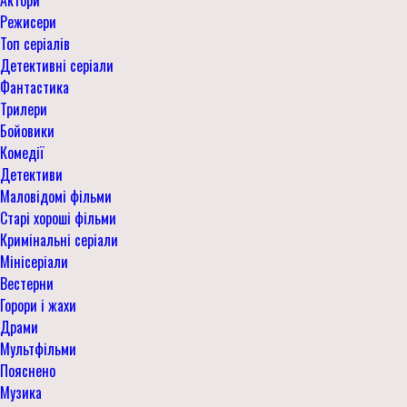
Режисери
Топ серіалів
Детективні серіали
Фантастика
Трилери
Бойовики
Комедії
Детективи
Маловідомі фільми
Старі хороші фільми
Кримінальні серіали
Мінісеріали
Вестерни
Горори і жахи
Драми
Мультфільми
Пояснено
Музика