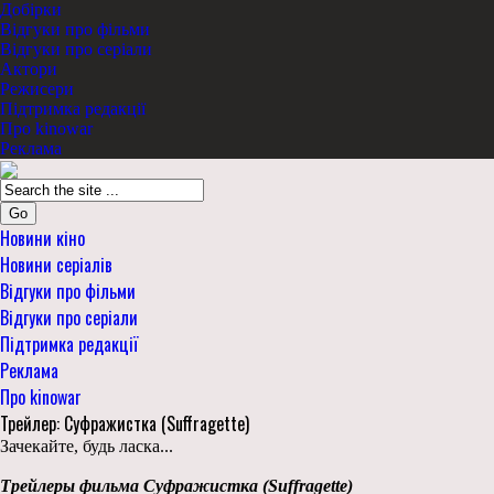
Добірки
Відгуки про фільми
Відгуки про серіали
Актори
Режисери
Підтримка редакції
Про kinowar
Реклама
Go
Новини кіно
Новини серіалів
Відгуки про фільми
Відгуки про серіали
Підтримка редакції
Реклама
Про kinowar
Трейлер: Суфражистка (Suffragette)
Зачекайте, будь ласка...
Трейлеры фильма Суфражистка (Suffragette)