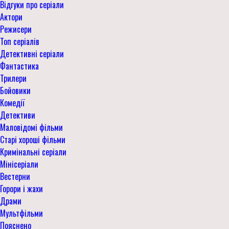
Відгуки про серіали
Актори
Режисери
Топ серіалів
Детективні серіали
Фантастика
Трилери
Бойовики
Комедії
Детективи
Маловідомі фільми
Старі хороші фільми
Кримінальні серіали
Мінісеріали
Вестерни
Горори і жахи
Драми
Мультфільми
Пояснено