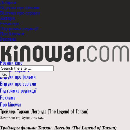
Добірки
Відгуки про фільми
Відгуки про серіали
Актори
Режисери
Підтримка редакції
Про kinowar
Реклама
Новини кіно
Новини серіалів
Go
Відгуки про фільми
Відгуки про серіали
Підтримка редакції
Реклама
Про kinowar
Трейлер: Тарзан. Легенда (The Legend of Tarzan)
Зачекайте, будь ласка...
Трейлеры фильма Тарзан. Легенда (The Legend of Tarzan)