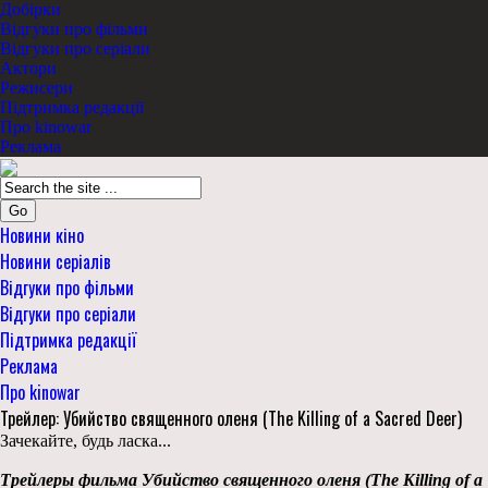
Добірки
Відгуки про фільми
Відгуки про серіали
Актори
Режисери
Підтримка редакції
Про kinowar
Реклама
Go
Новини кіно
Новини серіалів
Відгуки про фільми
Відгуки про серіали
Підтримка редакції
Реклама
Про kinowar
Трейлер: Убийство священного оленя (The Killing of a Sacred Deer)
Зачекайте, будь ласка...
Трейлеры фильма Убийство священного оленя (The Killing of a