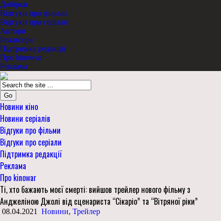
Добірки
Відгуки про фільми
Відгуки про серіали
Актори
Режисери
Підтримка редакції
Про kinowar
Реклама
Go
Новини кіно
Новини серіалів
Відгуки про фільми
Відгуки про серіали
Підтримка редакції
Реклама
Про kinowar
Ті, хто бажають моєї смерті: вийшов трейлер нового фільму з
Анджеліною Джолі від сценариста “Сікаріо” та “Вітряної ріки”
08.04.2021
Новини
,
Трейлер