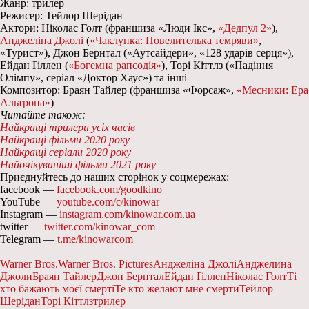
Жанр: трилер
Режисер: Тейлор Шерідан
Актори: Ніколас Голт (франшиза «Люди Ікс»,
«Дедпул 2»
),
Анджеліна Джолі
(
«Чаклунка: Повелителька темряви»
,
«Турист»), Джон Бернтал («Аутсайдери», «128 ударів серця»),
Ейдан Ґіллен (
«Богемна рапсодія»
), Торі Кіттлз («Падіння
Олімпу», серіал «Доктор Хаус») та інші
Композитор: Браян Тайлер (франшиза «Форсаж»,
«Месники: Ера
Альтрона»
)
Читайте також:
Найкращі трилери усіх часів
Найкращі фільми 2020 року
Найкращі серіали 2020 року
Найочікуваніші фільми 2021 року
Приєднуйтесь до наших сторінок у соцмережах:
facebook —
facebook.com/goodkino
YouTube —
youtube.com/c/kinowar
Instagram —
instagram.com/kinowar.com.ua
twitter —
twitter.com/kinowar_com
Telegram —
t.me/kinowarcom
Warner Bros.
Warner Bros. Pictures
Анджеліна Джолі
Анджелина
Джоли
Браян Тайлер
Джон Бернтал
Ейдан Ґіллен
Ніколас Голт
Ті
хто бажають моєї смерті
Те кто желают мне смерти
Тейлор
Шерідан
Торі Кіттлз
трилер