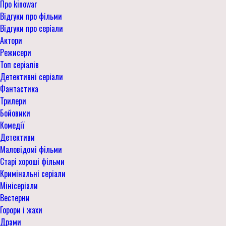
Про kinowar
Відгуки про фільми
Відгуки про серіали
Актори
Режисери
Топ серіалів
Детективні серіали
Фантастика
Трилери
Бойовики
Комедії
Детективи
Маловідомі фільми
Старі хороші фільми
Кримінальні серіали
Мінісеріали
Вестерни
Горори і жахи
Драми