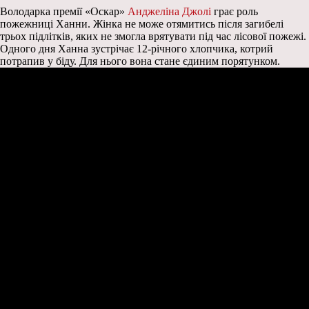
Володарка премії «Оскар»
Анджеліна Джолі
грає роль
пожежниці Ханни. Жінка не може отямитись після загибелі
трьох підлітків, яких не змогла врятувати під час лісової пожежі.
Одного дня Ханна зустрічає 12-річного хлопчика, котрий
потрапив у біду. Для нього вона стане єдиним порятунком.