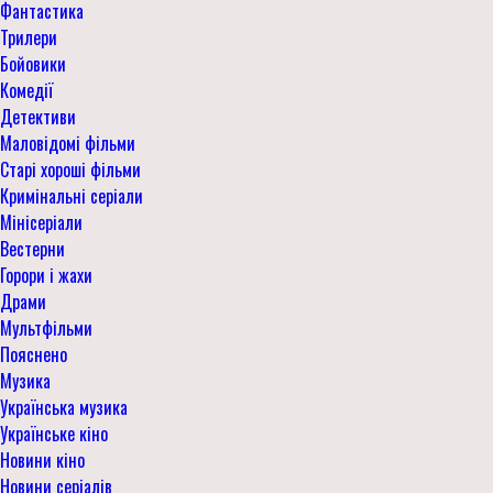
Фантастика
Трилери
Бойовики
Комедії
Детективи
Маловідомі фільми
Старі хороші фільми
Кримінальні серіали
Мінісеріали
Вестерни
Горори і жахи
Драми
Мультфільми
Пояснено
Музика
Українська музика
Українське кіно
Новини кіно
Новини серіалів