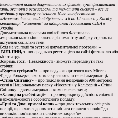
Безкоштовні покази документальних фільмів, гучні фестивальні
хіти, зустрічі з режисерами та тематичні дискусії – все це
входить у програму ювілейного 10-го кінофестивалю
«Незалежність», який відбудеться з 6 по 12 лютого у Києві у
кінотеатрі “Жовтень” за підтримки Посольства США в
Україні
Документальна програма ювілейного Фестивалю
американського кіно включає різноманітну добірку стрічок на
актуальні соціальні теми.
Вхід на усі події та зустрічі документальної програми –
ВІЛЬНИЙ,
за попередньою реєстрацією на сайті фестивалю або
кінотеатру.
Зокрема, гості «Незалежності» зможуть переглянути такі
стрічки:
«Будемо сусідами?»
– про ведучого дитячого шоу Містера
Фреда Роджерса, якого змалку знають чи не всі американці;
«Стіна Світанку»
– про подолання нездоланної 900-метрової
скелі в Національному парку «Йосеміті» у Каліфорнії – Стіни
Світанку – двома американськими скелелазами;
«Хлопці на реабілітації»
– про неприкриту дійсність епідемії
наркозалежності з особистісного погляду;
«Ерні та Джо: кризові копи»
– про двох техаських офіцерів
поліції, що взялися допомогти змінити ставлення поліції до
викликів, пов’язаних із психічним здоров’ям.