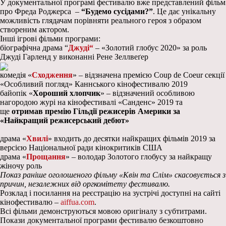
У документальної програмі фестивалю вже представлений фільм
про Фреда Роджерса –
“Будемо сусідами?”
. Це дає унікальну
можливість глядачам порівняти реального героя з образом
створеним актором.
Інші ігрові фільми програми:
біографічна драма “
Джуді
“
– «Золотий глобус 2020» за роль
Джуді Гарленд у виконанні Рене Зеллвеґер
комедія «
Сходження
» – відзначена премією Coup de Coeur секції
«Особливий погляд» Каннського кінофестивалю 2019
байопік «
Хороший хлопчик
» – відзначений особливою
нагородою журі на кінофестивалі «Санденс» 2019 та
ще
отримав премію Гільдії режисерів Америки за
«Найкращий режисерський дебют»
драма «
Хвилі
» входить до десятки найкращих фільмів 2019 за
версією Національної ради кінокритиків США
драма «
Прощання
» – володар Золотого глобусу за найкращу
жіночу роль
Показ раніше оголошеного фільму «Квін та Слім» скасовується з
причин, незалежних від оргкомітету фестивалю.
Розклад і посилання на реєстрацію на зустрічі доступні на сайті
кінофестивалю –
aiffua.com
.
Всі фільми демонструються мовою оригіналу з субтитрами.
Покази документальної програми фестивалю безкоштовно