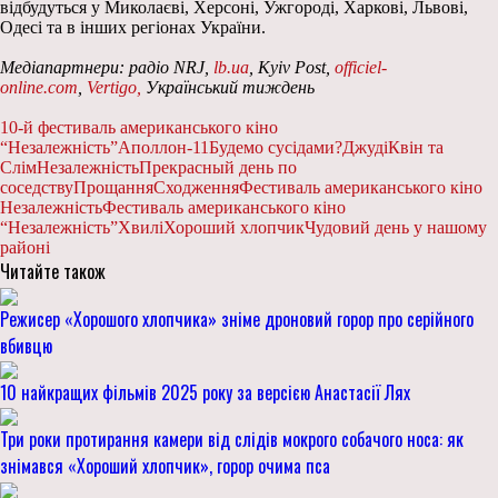
відбудуться у Миколаєві, Херсоні, Ужгороді, Харкові, Львові,
Одесі та в інших регіонах України.
Медіапартнери: радіо NRJ,
lb.ua
, Kyiv Post,
officiel-
online.com
,
Vertigo,
Український тиждень
10-й фестиваль американського кіно
“Незалежність”
Аполлон-11
Будемо сусідами?
Джуді
Квін та
Слім
Незалежність
Прекрасный день по
соседству
Прощання
Сходження
Фестиваль американського кіно
Незалежність
Фестиваль американського кіно
“Незалежність”
Хвилі
Хороший хлопчик
Чудовий день у нашому
районі
Читайте також
Режисер «Хорошого хлопчика» зніме дроновий горор про серійного
вбивцю
10 найкращих фільмів 2025 року за версією Анастасії Лях
Три роки протирання камери від слідів мокрого собачого носа: як
знімався «Хороший хлопчик», горор очима пса