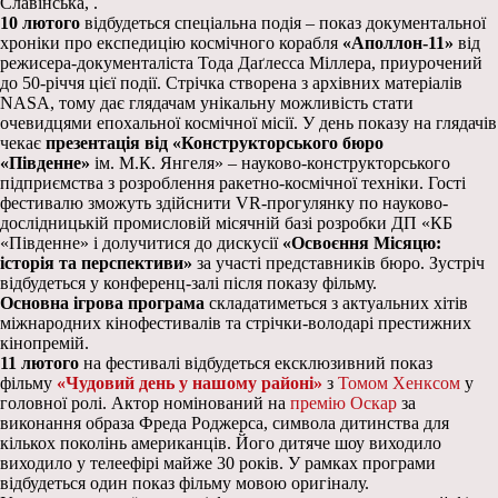
Славінська, .
10 лютого
відбудеться спеціальна подія – показ документальної
хроніки про експедицію космічного корабля
«Аполлон-11»
від
режисера-документаліста Тода Даґлесса Міллера, приурочений
до 50-річчя цієї події. Стрічка створена з архівних матеріалів
NASA, тому дає глядачам унікальну можливість стати
очевидцями епохальної космічної місії. У день показу на глядачів
чекає
презентація від «Конструкторського бюро
«Південне»
ім. М.К. Янгеля» – науково-конструкторського
підприємства з розроблення ракетно-космічної техніки. Гості
фестивалю зможуть здійснити VR-прогулянку по науково-
дослідницькій промисловій місячній базі розробки ДП «КБ
«Південне» і долучитися до дискусії
«Освоєння Місяцю:
історія та перспективи»
за участі представників бюро. Зустріч
відбудеться у конференц-залі після показу фільму.
Основна ігрова програма
складатиметься з актуальних хітів
міжнародних кінофестивалів та стрічки-володарі престижних
кінопремій.
11 лютого
на фестивалі відбудеться ексклюзивний показ
фільму
«Чудовий день у нашому районі»
з
Томом Хенксом
у
головної ролі. Актор номінований на
премію Оскар
за
виконання образа Фреда Роджерса, символа дитинства для
кількох поколінь американців. Його дитяче шоу виходило
виходило у телеефірі майже 30 років. У рамках програми
відбудеться один показ фільму мовою оригіналу.