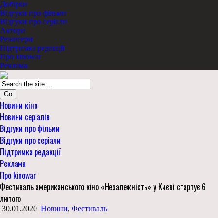
Добірки
Відгуки про фільми
Відгуки про серіали
Актори
Режисери
Підтримка редакції
Про kinowar
Реклама
Go
Новини кіно
Новини серіалів
Відгуки про фільми
Відгуки про серіали
Підтримка редакції
Реклама
Про kinowar
Фестиваль американського кіно «Незалежність» у Києві стартує 6
лютого
30.01.2020
Новини
,
Фестиваль