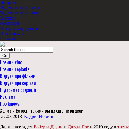
Добірки
Відгуки про фільми
Відгуки про серіали
Актори
Режисери
Підтримка редакції
Про kinowar
Реклама
Go
Новини кіно
Новини серіалів
Відгуки про фільми
Відгуки про серіали
Підтримка редакції
Реклама
Про kinowar
Холмс и Ватсон: такими вы их еще не видели
27.08.2018
Кадри
,
Новини
Да, мы все ждем
Роберта Дауни
и
Джуда Лоу
в 2019 году в
треть