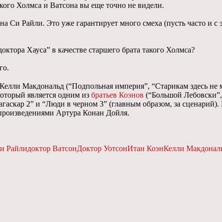
акого Холмса и Ватсона вы еще точно не видели.
Си Райли. Это уже гарантирует много смеха (пусть часто и с эл
доктора Хауса” в качестве старшего брата такого Холмса?
го.
, Келли Макдональд (“Подпольная империя”, “Старикам здесь не 
который является одним из
братьев Коэнов
(“Большой Лебовски”, 
гаскар 2” и “Люди в черном 3” (главным образом, за сценарий). 
 произведениями Артура Конан Дойля.
и Райли
доктор Ватсон
Доктор Уотсон
Итан Коэн
Келли Макдонал