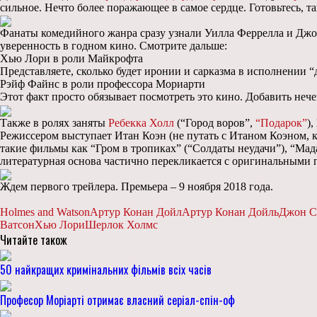
сильное. Нечто более поражающее в самое сердце. Готовьтесь, т
Фанаты комедийного жанра сразу узнали Уилла Феррелла и Джона 
уверенность в годном кино. Смотрите дальше:
Хью Лори в роли Майкрофта
Представляете, сколько будет иронии и сарказма в исполнении “
Рэйф Файнс в роли профессора Мориарти
Этот факт просто обязывает посмотреть это кино. Добавить нече
Также в ролях заняты
Ребекка Холл
(“Город воров”,
“Подарок”
)
Режиссером выступает Итан Коэн (не путать с Итаном Коэном, 
такие фильмы как “Гром в тропиках” (“Солдаты неудачи”), “Мада
литературная основа частично перекликается с оригинальными
Ждем первого трейлера. Премьера – 9 ноября 2018 года.
Holmes and Watson
Артур Конан Дойл
Артур Конан Дойль
Джон С
Ватсон
Хью Лори
Шерлок Холмс
Читайте також
50 найкращих кримінальних фільмів всіх часів
Професор Моріарті отримає власний серіал-спін-оф