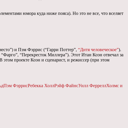
ементами юмора куда ниже пояса). Но это не все, что вселяет
место”) и Пэм Фэррис (“Гарри Поттер”,
“Дитя человеческое”
).
“Фарго”, “Перекресток Миллера”). Этот Итан Коэн отвечал за
В этом проекте Коэн и сценарист, и режиссер (при этом
ьд
Пэм Фэррис
Ребекка Холл
Рэйф Файнс
Уилл Феррелл
Холмс и