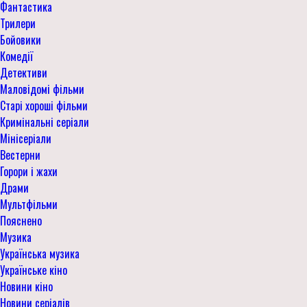
Фантастика
Трилери
Бойовики
Комедії
Детективи
Маловідомі фільми
Старі хороші фільми
Кримінальні серіали
Мінісеріали
Вестерни
Горори і жахи
Драми
Мультфільми
Пояснено
Музика
Українська музика
Українське кіно
Новини кіно
Новини серіалів