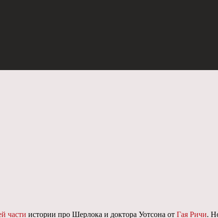
ей части
истории про Шерлока и доктора Уотсона от
Гая Ричи
. Н