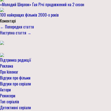
«Молодий Шерлок» Ґая Річі продовжений на 2 сезон
100 найкращих фільмів 2000-х років
Коментарі
← Попередня стаття
Наступна стаття →
Підтримка редакції
Реклама
Про kinowar
Відгуки про фільми
Відгуки про серіали
Актори
Режисери
Топ серіалів
Детективні серіали