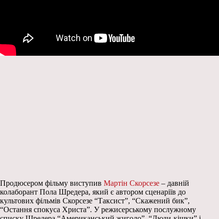
Продюсером фільму виступив
Мартін Скорсезе
– давній
колаборант Пола Шредера, який є автором сценаріїв до
культових фільмів Скорсезе “Таксист”, “Скажений бик”,
“Остання спокуса Христа”. У режисерському послужному
списку Шредера “Американський жиголо”, “Люди-кішки” і