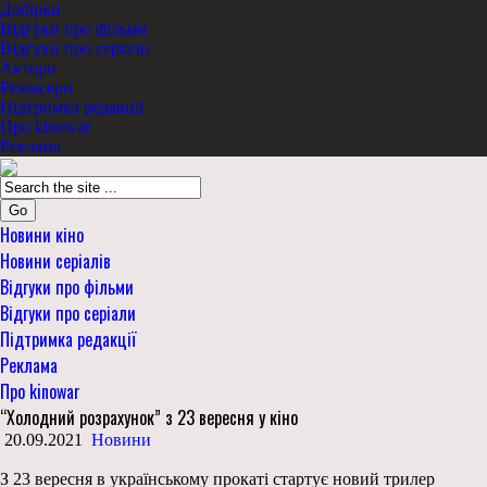
Добірки
Відгуки про фільми
Відгуки про серіали
Актори
Режисери
Підтримка редакції
Про kinowar
Реклама
Go
Новини кіно
Новини серіалів
Відгуки про фільми
Відгуки про серіали
Підтримка редакції
Реклама
Про kinowar
“Холодний розрахунок” з 23 вересня у кіно
20.09.2021
Новини
З 23 вересня в українському прокаті стартує новий трилер