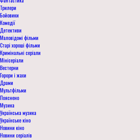
Фантастика
Трилери
Бойовики
Комедії
Детективи
Маловідомі фільми
Старі хороші фільми
Кримінальні серіали
Мінісеріали
Вестерни
Горори і жахи
Драми
Мультфільми
Пояснено
Музика
Українська музика
Українське кіно
Новини кіно
Новини серіалів