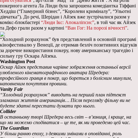
приготуватися”
, арт-хітів “Мад” та “Древо життя”. А на роль
покерного агента Ла Лінди була запрошена комедіантка Тіффані
Хеддіш (“Гламурний бізнес”, “Королеви криміналу”, “Ульотні
дівчатка”). До речі, Шерідан і Айзек вже зустрічалися разом у
комікс-блокбастері
“Люди Ікс: Апокаліпсис”
, в той час як Айзек
та Дефо грали разом у картині
“Ван Гог: На порозі вічності”
.
“Холодний розрахунок” був представлений в основній програмі
кінофестивалю у Венеції, де отримав безліч позитивних відгуків
за доречне використання покеру, нову американську трагедію і
сильну гру Оскара Айзека.
Washington Post
Оскар Айзек представив чарівне зображення останньої версії
улюбленого кінематографічного аватара Шредера:
професійного гравця в покер, що бореться з болісним минулим,
наповненим почуттям провини.
Vanity Fair
“Холодний розрахунок” виводить на перший план підтекст
зламаних життів американців… Після перегляду фільму ви не
будете здатні перестати думати про нього.
Collider
В останньому творі Шредера весь світ – в’язниця, і краще, на
що ми можемо сподіватися – це те, як ми проведемо цей час.
The Guardian
У більш ранню епоху, з деякими змінами в оповіданні, роль