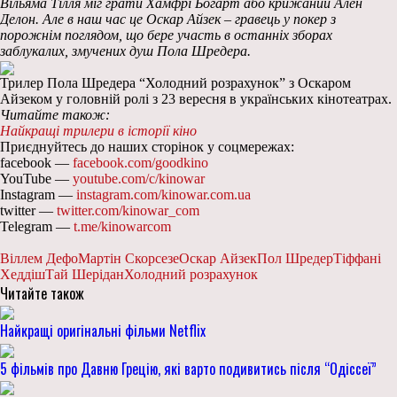
Вільяма Тілля міг грати Хамфрі Богарт або крижаний Ален
Делон. Але в наш час це Оскар Айзек – гравець у покер з
порожнім поглядом, що бере участь в останніх зборах
заблукалих, змучених душ Пола Шредера.
Трилер Пола Шредера “Холодний розрахунок” з Оскаром
Айзеком у головній ролі з 23 вересня в українських кінотеатрах.
Читайте також:
Найкращі трилери в історії кіно
Приєднуйтесь до наших сторінок у соцмережах:
facebook —
facebook.com/goodkino
YouTube —
youtube.com/c/kinowar
Instagram —
instagram.com/kinowar.com.ua
twitter —
twitter.com/kinowar_com
Telegram —
t.me/kinowarcom
Віллем Дефо
Мартін Скорсезе
Оскар Айзек
Пол Шредер
Тіффані
Хеддіш
Тай Шерідан
Холодний розрахунок
Читайте також
Найкращі оригінальні фільми Netflix
5 фільмів про Давню Грецію, які варто подивитись після “Одіссеї”