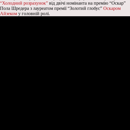
“Холодний розрахунок”
від двічі номінанта на премію “Оскар”
Пола Шредера з лауреатом премії “Золотий глобус”
Оскаром
Айзеком
у головній ролі.