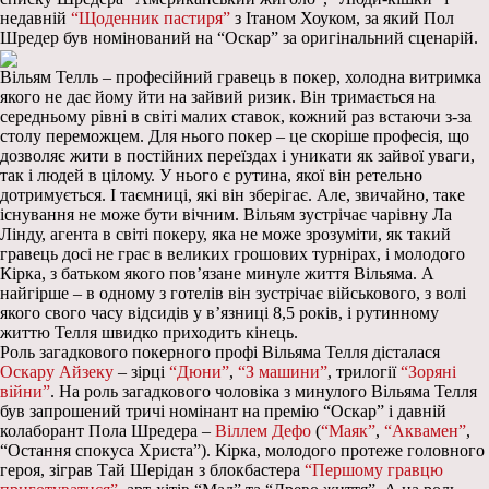
недавній
“Щоденник пастиря”
з Ітаном Хоуком, за який Пол
Шредер був номінований на “Оскар” за оригінальний сценарій.
Вільям Телль – професійний гравець в покер, холодна витримка
якого не дає йому йти на зайвий ризик. Він тримається на
середньому рівні в світі малих ставок, кожний раз встаючи з-за
столу переможцем. Для нього покер – це скоріше професія, що
дозволяє жити в постійних переїздах і уникати як зайвої уваги,
так і людей в цілому. У нього є рутина, якої він ретельно
дотримується. І таємниці, які він зберігає. Але, звичайно, таке
існування не може бути вічним. Вільям зустрічає чарівну Ла
Лінду, агента в світі покеру, яка не може зрозуміти, як такий
гравець досі не грає в великих грошових турнірах, і молодого
Кірка, з батьком якого пов’язане минуле життя Вільяма. А
найгірше – в одному з готелів він зустрічає військового, з волі
якого свого часу відсидів у в’язниці 8,5 років, і рутинному
життю Телля швидко приходить кінець.
Роль загадкового покерного профі Вільяма Телля дісталася
Оскару Айзеку
– зірці
“Дюни”
,
“З машини”
, трилогії
“Зоряні
війни”
. На роль загадкового чоловіка з минулого Вільяма Телля
був запрошений тричі номінант на премію “Оскар” і давній
колаборант Пола Шредера –
Віллем Дефо
(
“Маяк”
,
“Аквамен”
,
“Остання спокуса Христа”). Кірка, молодого протеже головного
героя, зіграв Тай Шерідан з блокбастера
“Першому гравцю