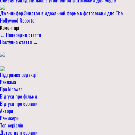
Оливия Уайлд снялась в утонченной фотосессии для Vogue
Дженнифер Энистон в идеальной форме в фотосессии для The
Hollywood Reporter
Коментарі
← Попередня стаття
Наступна стаття →
Підтримка редакції
Реклама
Про kinowar
Відгуки про фільми
Відгуки про серіали
Актори
Режисери
Топ серіалів
Детективні серіали