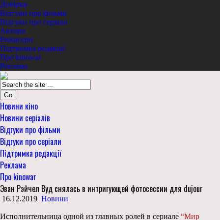
Добірки
Відгуки про фільми
Відгуки про серіали
Актори
Режисери
Підтримка редакції
Про kinowar
Реклама
Go
Новини кіно
Новини серіалів
Відгуки про фільми
Відгуки про серіали
Підтримка редакції
Реклама
Про kinowar
Эван Рэйчел Вуд снялась в интригующей фотосессии для dujour
16.12.2019
Новини
Исполнительница одной из главных ролей в сериале
“Мир