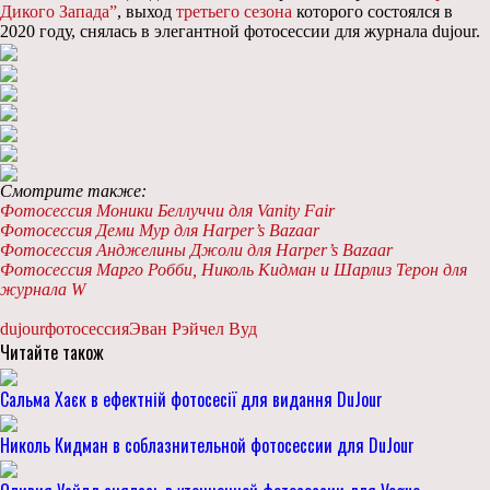
Дикого Запада”
, выход
третьего сезона
которого состоялся в
2020 году, снялась в элегантной фотосессии для журнала dujour.
Смотрите также:
Фотосессия Моники Беллуччи для Vanity Fair
Фотосессия Деми Мур для Harper’s Bazaar
Фотосессия Анджелины Джоли для Harper’s Bazaar
Фотосессия Марго Робби, Николь Кидман и Шарлиз Терон для
журнала W
dujour
фотосессия
Эван Рэйчел Вуд
Читайте також
Сальма Хаєк в ефектній фотосесії для видання DuJour
Николь Кидман в соблазнительной фотосессии для DuJour