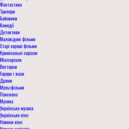
Фантастика
Трилери
Бойовики
Комедії
Детективи
Маловідомі фільми
Старі хороші фільми
Кримінальні серіали
Мінісеріали
Вестерни
Горори і жахи
Драми
Мультфільми
Пояснено
Музика
Українська музика
Українське кіно
Новини кіно