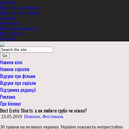
Добірки
Відгуки про фільми
Відгуки про серіали
Актори
Режисери
Підтримка редакції
Про kinowar
Реклама
Go
Новини кіно
Новини серіалів
Відгуки про фільми
Відгуки про серіали
Підтримка редакції
Реклама
Про kinowar
Best Erotic Shorts: а ви любите грубо чи ніжно?
23.05.2019
Новини
,
Фестиваль
30 травня на великих екранах України покажуть непристойно