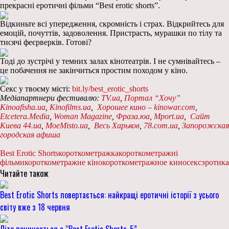
прекрасні еротичні фільми “Best erotic shorts”.
Відкиньте всі упередження, скромність і страх. Відкрийтесь для
емоцій, почуттів, задоволення. Пристрасть, мурашки по тілу та
тисячі феєрверків. Готові?
Тоді до зустрічі у темних залах кінотеатрів. І не сумнівайтесь –
це побачення не закінчиться простим походом у кіно.
Секс у твоєму місті:
bit.ly/best_erotic_shorts
Медіапартнери фестивалю:
TV.ua
,
Портал “Хочу”
Kinoafisha.ua
,
Kinofilms.ua
,
Хорошее кино – kinowar.com
,
Etcetera.Media
,
Woman Magazine
,
Фраза.юа
,
Mport.ua
,
Сайт
Киева 44.ua
,
MoeMisto.ua
,
Весь Харьков
,
78.com.ua
,
Запорожская
городская афиша
Best Erotic Shorts
короткометражка
короткометражні
фільми
короткометражне кіно
короткометражное кино
секс
эротика
Читайте також
Best Erotic Shorts повертається: найкращі еротичні історії з усього
світу вже з 18 червня
Літо починається з “Best Erotic Shorts-5”