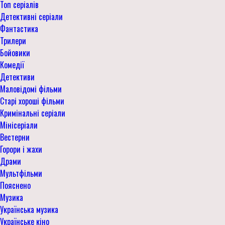
Топ серіалів
Детективні серіали
Фантастика
Трилери
Бойовики
Комедії
Детективи
Маловідомі фільми
Старі хороші фільми
Кримінальні серіали
Мінісеріали
Вестерни
Горори і жахи
Драми
Мультфільми
Пояснено
Музика
Українська музика
Українське кіно