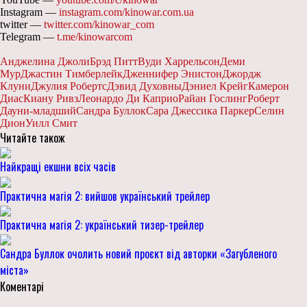
Instagram —
instagram.com/kinowar.com.ua
twitter —
twitter.com/kinowar_com
Telegram —
t.me/kinowarcom
Анджелина Джоли
Брэд Питт
Вуди Харрельсон
Деми
Мур
Джастин Тимберлейк
Дженнифер Энистон
Джордж
Клуни
Джулия Робертс
Дэвид Духовны
Дэниел Крейг
Камерон
Диас
Киану Ривз
Леонардо Ди Каприо
Райан Гослинг
Роберт
Дауни-младший
Сандра Буллок
Сара Джессика Паркер
Селин
Дион
Уилл Смит
Читайте також
Найкращі екшни всіх часів
Практична магія 2: вийшов український трейлер
Практична магія 2: український тизер-трейлер
Сандра Буллок очолить новий проєкт від авторки «Загубленого
міста»
Коментарі