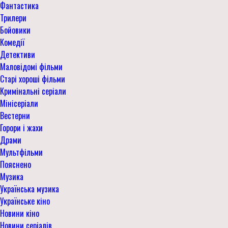
Фантастика
Трилери
Бойовики
Комедії
Детективи
Маловідомі фільми
Старі хороші фільми
Кримінальні серіали
Мінісеріали
Вестерни
Горори і жахи
Драми
Мультфільми
Пояснено
Музика
Українська музика
Українське кіно
Новини кіно
Новини серіалів