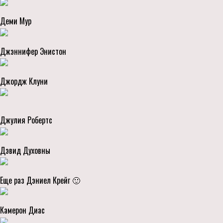
Деми Мур
Джэннифер Энистон
Джордж Клуни
Джулия Робертс
Дэвид Духовны
Еще раз Дэниел Крейг 🙂
Камерон Диас