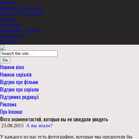
Добірки
Відгуки про фільми
Відгуки про серіали
Актори
Режисери
Підтримка редакції
Про kinowar
Реклама
Go
Новини кіно
Новини серіалів
Відгуки про фільми
Відгуки про серіали
Підтримка редакції
Реклама
Про kinowar
Фото знаменитостей, которые вы не ожидали увидеть
23.08.2015
А вы знали?
У каждого из нас есть фотографии, которые мы предпочли бы