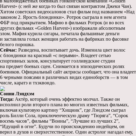
в малобюджетных боевиках гонконгской компании «Golden
Harvest» (с ней же когда-то был связан контрактом Джеки Чан).
Хитом советских видеосалонов стал фильм под названием «Над
законом 2. Ярость блондинки». Ротрок сыграла в нем агента
ФБР под прикрытием. Мафию в фильмах Ротрок (и во всех
других фильмах «Golden Harvest») изображали абсолютным
злом. Мафия курила сигары, печатала фальшивые деньги
и заставляла голых женщин работать на фабриках по фасовке
белого порошка.
Сейчас
: Разведена, воспитывает дочь. Изменила цвет волос
с блондинки на красный «с перьями». Владеет сетью
спортивных залов, консультирует голливудские студии
на предмет боевых сцен. Снимается в эпизодических ролях
боевиков. Официальный сайт актрисы сообщает, что она владеет
6 черными поясами в различных видах единоборств — в том
числе, каратэ и тхэквондо.
Сонни Лэндхэм
Тогда:
Актёр, который очень эффектно молчал. Также он
исполнил роли второго плана во многих известных фильмах,
включая культовую картину “Хищник”, где Лэндхэм сыграл
роль Билли Сола, приключенческую драму “Тюряга”, “Сорок
восемь часов”, фильмы “Воины”, “Лучшие из лучших 2”,
“Идущий в огне”. Будучи по происхождению индейцем, он
верил в духов и сверхестественное. Один астролог нагадал ему,