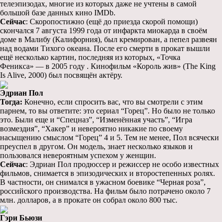
телеэпизодах, многие из которых даже не учтены в самой
большой базе данных кино IMDb.
Сейчас
: Скоропостижно (ещё до приезда скорой помощи)
скончался 7 августа 1999 года от инфаркта миокарда в своём
доме в Малибу (Калифорния), был кремирован, а пепел развеян
над водами Тихого океана. После его смерти в прокат вышли
ещё несколько картин, последняя из которых, «Точка
Феникса» — в 2005 году . Кинофильм «Король жив» (The King
Is Alive, 2000) был посвящён актёру.
Эдриан Пол
Тогда:
Конечно, если спросить вас, что вы смотрели с этим
парнем, то вы ответите: это сериал “Горец”. Но было не только
это. Были еще и “Спецназ”, “Изменённая участь”, “Игра
возмездия”, “Хакер” и невероятно никакие по своему
насыщению смыслом “Горец” 4 и 5. Тем не менее, Пол всячески
преуспел в другом. Он модель, знает несколько языков и
пользовался невероятным успехом у женщин.
Сейчас
: Эдриан Пол продюссер и режиссер не особо известных
фильмов, снимается в эпизодических и второстепенных ролях.
В частности, он снимался в ужасном боевике “Черная роза”,
российского производства. На фильм было потрачено около 7
млн. долларов, а в прокате он собрал около 800 тыс.
Гэри Бьюзи