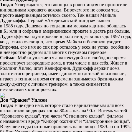
Тогда:
Утверждается, что японцы в роли ниндзя не приносили
киношникам хорошего дохода. Впрочем это не совсем так,
просто американцам хотелось своего. Так нашли Майкла
Дуддикоффа. Первый «Американский ниндзя» вышел
в 1985 году. Дешевая по тогдашним меркам картина обошлась
в $1 млн и собрала в американском прокате в десять раз больше.
Дудикоффа эксплуатировали в роли ниндзя вплоть до 1997 года,
когда стало очевидно, что время Майкла и боевиков уходит.
Впрочем, его имя до сих пор осталось у всех на устах, особенно
в невероятно родном для многих гнусавом переводе.
Сейчас
: Майкл увлекается архитектурой и в свободное время
проектирует загородные дома, в том числе и для себя. Живет в
Роллинг Хиллс, штат Калифорния. Дудикофф держит дома
золотистого ретривера, имеет диплом по детской психологии,
играет в теннис и время от времени занимается бразильским
джиу-джитсу с личным тренером, а также снимается в
независимых кинопроектах.
Дон “Дракон” Уилсон
Тогда:
Еще одно имя, которое стало нарицательным для всех
школьников во дворах конца 80-х – начала 90-х. Восемь частей
“Кровавого кулака”, три части “Огненного кольца”, фильмы
с названиями вроде “Киборг-охотник” и “Электронные бойцы”.
В лучшие годы (которые пришлись на период с 1989-го по 1995-
й) Дон Уилсон, бывало, снимался в пяти картинах за год.