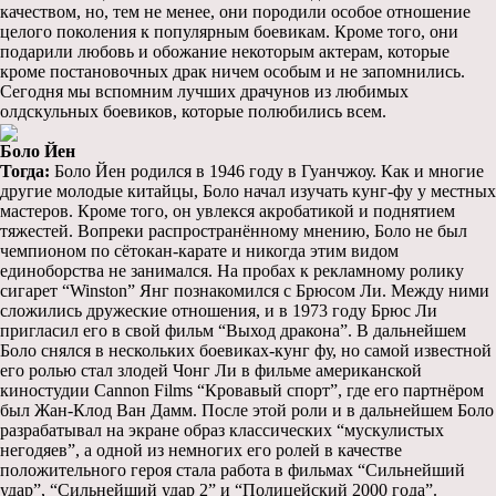
качеством, но, тем не менее, они породили особое отношение
целого поколения к популярным боевикам. Кроме того, они
подарили любовь и обожание некоторым актерам, которые
кроме постановочных драк ничем особым и не запомнились.
Сегодня мы вспомним лучших драчунов из любимых
олдскульных боевиков, которые полюбились всем.
Боло Йен
Тогда:
Боло Йен родился в 1946 году в Гуанчжоу. Как и многие
другие молодые китайцы, Боло начал изучать кунг-фу у местных
мастеров. Кроме того, он увлекся акробатикой и поднятием
тяжестей. Вопреки распространённому мнению, Боло не был
чемпионом по сётокан-карате и никогда этим видом
единоборства не занимался. На пробах к рекламному ролику
сигарет “Winston” Янг познакомился с Брюсом Ли. Между ними
сложились дружеские отношения, и в 1973 году Брюс Ли
пригласил его в свой фильм “Выход дракона”. В дальнейшем
Боло снялся в нескольких боевиках-кунг фу, но самой известной
его ролью стал злодей Чонг Ли в фильме американской
киностудии Cannon Films “Кровавый спорт”, где его партнёром
был Жан-Клод Ван Дамм. После этой роли и в дальнейшем Боло
разрабатывал на экране образ классических “мускулистых
негодяев”, а одной из немногих его ролей в качестве
положительного героя стала работа в фильмах “Сильнейший
удар”, “Сильнейший удар 2” и “Полицейский 2000 года”.