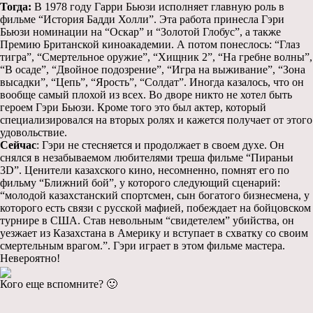
Тогда:
В 1978 году Гарри Бьюзи исполняет главную роль в
фильме “История Бадди Холли”. Эта работа принесла Гэри
Бьюзи номинации на “Оскар” и “Золотой Глобус”, а также
Премию Британской киноакадемии. А потом понеслось: “Глаз
тигра”, “Смертельное оружие”, “Хищник 2”, “На гребне волны”,
“В осаде”, “Двойное подозрение”, “Игра на выживание”, “Зона
высадки”, “Цепь”, “Ярость”, “Солдат”. Иногда казалось, что он
вообще самый плохой из всех. Во дворе никто не хотел быть
героем Гэри Бьюзи. Кроме того это был актер, который
специализировался на вторых ролях и кажется получает от этого
удовольствие.
Сейчас
: Гэри не стесняется и продолжает в своем духе. Он
снялся в незабываемом любителями треша фильме “Пираньи
3D”. Ценители казахского кино, несомненно, помнят его по
фильму “Ближний бой”, у которого следующий сценарий:
“молодой казахстанский спортсмен, сын богатого бизнесмена, у
которого есть связи с русской мафией, побеждает на бойцовском
турнире в США. Став невольным “свидетелем” убийства, он
уезжает из Казахстана в Америку и вступает в схватку со своим
смертельным врагом.”. Гэри играет в этом фильме мастера.
Невероятно!
Кого еще вспомните? 🙂