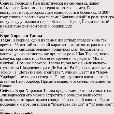
Сейчас
: господин Йен практически не снимается, живет
в Америке. Как и многие герои кино тех времен, Боло
выступает инструктором сцен единоборств в боевиках. В 2007
году снялся в российском фильме “Ближний бой” в роли тренера
по кунг-фу у главного героя. Его сын – Дэвид Йен, известный
в Голливуде фитнес-тренер и бодибилдер.
Кэри-Хироюки Тагава
Тогда:
Наверное, один из самых известных злодеев кино тех
времен. 56-летний японcкий каратист всю жизнь играл плохих
азиатов со снисходительным прищуром глаз. Бессмертие и
настоящую известность ему принесла роль Шан Тсунга, злого
колдуна, организатора боя всех времен и народов в “Mortal
Kombat”. Помимо прочего, Тагава пугал всех в «Близнецах»
с участием Шварценеггера и Де Вито, “Разборках в маленьком
Токио”, в “Детективном агентстве “Лунный Свет” и в “Перл-
Харборе”, где сыграл генерала Гэнду, идейного вдохновителя
атаки на Перл-Харбор. Примечательно, что сейчас он живет на
Гаваях.
Сейчас
: Кэри-Хироюки Тагава продолжает активно сниматься.
Эпизодически его можно встретить в большом количестве
фильмов, в которых нужен солидный и строгий японец. Среди
последних хитов, он играл в “Мемуарах Гейши” и “47 ронинов”.
Майкл Дудикофф