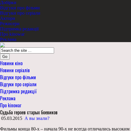
Добірки
Відгуки про фільми
Відгуки про серіали
Актори
Режисери
Підтримка редакції
Про kinowar
Реклама
Go
Новини кіно
Новини серіалів
Відгуки про фільми
Відгуки про серіали
Підтримка редакції
Реклама
Про kinowar
Судьба героев старых боевиков
05.03.2015
А вы знали?
Фильмы конца 80-х – начала 90-х не всегда отличались высоким