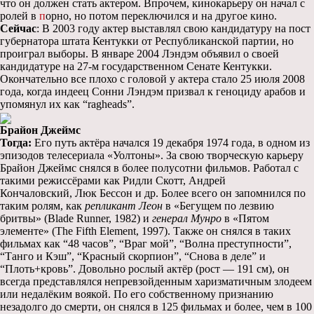
что он должен стать актером. Впрочем, кинокарьеру он начал с
ролей в
п
орно, но потом переключился и на другое кино.
Сейчас
: В 2003 году актер выставлял свою кандидатуру на пост
губернатора штата Кентукки от Республиканской партии, но
проиграл выборы. В январе 2004 Лэндэм объявил о своей
кандидатуре на 27-м государственном Сенате Кентукки.
Окончательно все плохо с головой у актера стало 25 июля 2008
года, когда индеец Сонни Лэндэм призвал к геноциду арабов и
упомянул их как “ragheads”.
Брайон Джеймс
Тогда:
Его путь актёра начался 19 декабря 1974 года, в одном из
эпизодов телесериала «Уолтоны». За свою творческую карьеру
Брайон Джеймс снялся в более полусотни фильмов. Работал с
такими режиссёрами как Ридли Скотт, Андрей
Кончаловский, Люк Бессон и др. Более всего он запомнился по
таким ролям, как
репликант Леон
в «Бегущем по лезвию
бритвы» (Blade Runner, 1982) и
генерал Мунро
в «Пятом
элементе» (The Fifth Element, 1997). Также он снялся в таких
фильмах как “48 часов”, “Враг мой”, “Волна преступности”,
“Танго и Кэш”, “Красный скорпион”, “Снова в деле” и
“Плоть+кровь”. Довольно рослый актёр (рост — 191 см), он
всегда представлялся непревзойденным харизматичным злодеем
или недалёким воякой. По его собственному признанию
незадолго до смерти, он снялся в 125 фильмах и более, чем в 100