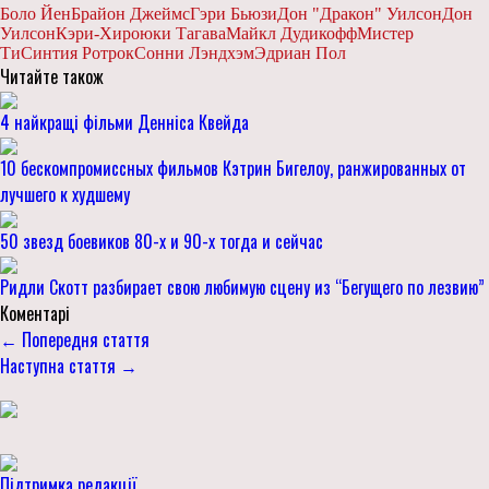
Боло Йен
Брайон Джеймс
Гэри Бьюзи
Дон "Дракон" Уилсон
Дон
Уилсон
Кэри-Хироюки Тагава
Майкл Дудикофф
Мистер
Ти
Синтия Ротрок
Сонни Лэндхэм
Эдриан Пол
Читайте також
4 найкращі фільми Денніса Квейда
10 бескомпромиссных фильмов Кэтрин Бигелоу, ранжированных от
лучшего к худшему
50 звезд боевиков 80-х и 90-х тогда и сейчас
Ридли Скотт разбирает свою любимую сцену из “Бегущего по лезвию”
Коментарі
← Попередня стаття
Наступна стаття →
Підтримка редакції