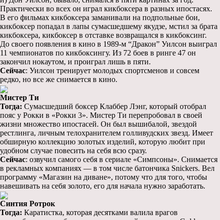
Практически во всех он играл кикбоксера в разных ипостасях.
В его фильмах кикбоксера заманивали на подпольные бои,
кикбоксер попадал в лапы сумасшедшему якудзе, мстил за брата
кикбоксера, кикбоксер в отставке возвращался в кикбоксинг.
До своего появления в кино в 1989-м “Дракон” Уилсон выиграл
11 чемпионатов по кикбоксингу. Из 72 боев в ринге 47 он
закончил нокаутом, и проиграл лишь в пяти.
Сейчас
: Уилсон тренирует молодых спортсменов и совсем
редко, но все же снимается в кино.
Мистер Ти
Тогда:
Сумасшедший боксер Клаббер Лэнг, который отобрал
пояс у Рокки в «Рокки 3». Мистер Ти перепробовал в своей
жизни множество ипостасей. Он был вышибалой, звездой
рестлинга, личным телохранителем голливудских звезд. Имеет
обширную коллекцию золотых изделий, которую любит при
удобном случае повесить на себя всю сразу.
Сейчас
: озвучил самого себя в сериале «Симпсоны». Снимается
в рекламных компаниях — в том числе батончика Snickers. Вел
программу «Магазин на диване», потому что для того, чтобы
навешивать на себя золото, его для начала нужно заработать.
Синтия Ротрок
Тогда:
Каратистка, которая десятками валила врагов