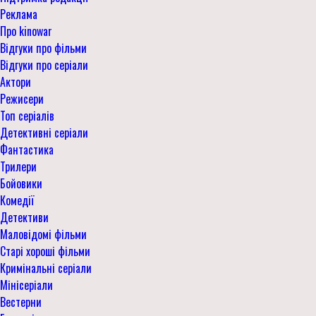
Реклама
Про kinowar
Відгуки про фільми
Відгуки про серіали
Актори
Режисери
Топ серіалів
Детективні серіали
Фантастика
Трилери
Бойовики
Комедії
Детективи
Маловідомі фільми
Старі хороші фільми
Кримінальні серіали
Мінісеріали
Вестерни