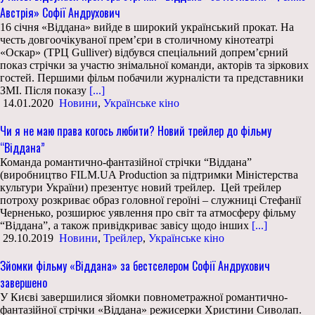
Австрія» Софії Андрухович
16 січня «Віддана» вийде в широкий український прокат. На
честь довгоочікуваної прем’єри в столичному кінотеатрі
«Оскар» (ТРЦ Gulliver) відбувся спеціальний допрем’єрний
показ стрічки за участю знімальної команди, акторів та зіркових
гостей. Першими фільм побачили журналісти та представники
ЗМІ. Після показу
[...]
14.01.2020
Новини
,
Українське кіно
Чи я не маю права когось любити? Новий трейлер до фільму
“Віддана”
Команда романтично-фантазійної стрічки “Віддана”
(виробництво FILM.UA Production за підтримки Міністерства
культури України) презентує новий трейлер. Цей трейлер
потроху розкриває образ головної героїні – служниці Стефанії
Черненько, розширює уявлення про світ та атмосферу фільму
“Віддана”, а також привідкриває завісу щодо інших
[...]
29.10.2019
Новини
,
Трейлер
,
Українське кіно
Зйомки фільму «Віддана» за бестселером Софії Андрухович
завершено
У Києві завершилися зйомки повнометражної романтично-
фантазійної стрічки «Віддана» режисерки Христини Сиволап.