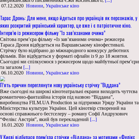
американського письменника Єжи Косинського,
[...]
07.12.2020
Новини
,
Українське кіно
Тарас Дронь: Для мене, якщо йдеться про українців як персонажів, у
яких розкритий український характер, це вже і є патріотичне кіно.
Інтерв’ю із режисером фільму “Із зав’язанами очима”
Світова прем’єра фільму «Із зав’язаними очима» режисера
Тараса Дроня відбудеться на Варшавському кінофестивалі.
Стрічку було відібрано до міжнародного конкурсу дебютних
фільмів. Він відбудеться у форматі офлайн із 9 до 18 жовтня.
Сьогодні ми спілкуємося з режисером щодо майбутньої прем’єри
та загалом
[...]
06.10.2020
Новини
,
Українське кіно
П’ять причин переглянути нову українську стрічку “Віддана”
Вже сьогодні на широкі кінотеатральні екрани виходить чуттєва
романтично-фантазійна історія під назвою “Віддана”,
виробництва FILM.UA Production за підтримки Уряду України та
Міністерства культури України. Цей кінотвір створений на
основі справжнього бестселеру – роману Софії Андрухович
“Фелікс Австрія”, який був перекладений
[...]
16.01.2020
Новини
,
Українське кіно
У Києві відбулася прем’єра стрічки «Віддана» за мотивами «Фелікс