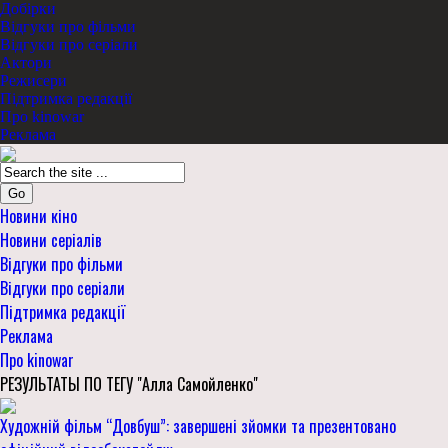
Добірки
Відгуки про фільми
Відгуки про серіали
Актори
Режисери
Підтримка редакції
Про kinowar
Реклама
Go
Новини кіно
Новини серіалів
Відгуки про фільми
Відгуки про серіали
Підтримка редакції
Реклама
Про kinowar
РЕЗУЛЬТАТЫ ПО ТЕГУ "Алла Самойленко"
Художній фільм “Довбуш”: завершені зйомки та презентовано