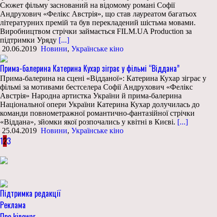
Сюжет фільму заснований на відомому романі Софії
Андрухович «Фелікс Австрія», що став лауреатом багатьох
літературних премій та був перекладений шістьма мовами.
Виробництвом стрічки займається FILM.UA Production за
підтримки Уряду
[...]
20.06.2019
Новини
,
Українське кіно
Прима-балерина Катерина Кухар зіграє у фільмі “Віддана”
Прима-балерина на сцені «Відданої»: Катерина Кухар зіграє у
фільмі за мотивами бестселера Софії Андрухович «Фелікс
Австрія» Народна артистка України й прима-балерина
Національної опери України Катерина Кухар долучилась до
команди повнометражної романтично-фантазійної стрічки
«Віддана», зйомки якої розпочались у квітні в Києві.
[...]
25.04.2019
Новини
,
Українське кіно
1
2
3
Підтримка редакції
Реклама
Про kinowar