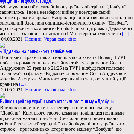
офіційний відеобекстейдж
Фільмування наймасштабнішої української стрічки “Довбуш”
закінчилось, і вона незабаром вийде у всеукраїнський
кінотеатральний прокат. Наприкінці липня завершився останній
знімальний блок пригодницько-історичного екшну “Довбуш”,
що створюється компанією Pronto Film за підтримки Державного
агентства України з питань кіно і Міністерства культури та
[...]
04.08.2021
Новини
,
Українське кіно
«Віддана» на польському телебаченні
Наприкінці травня глядачі найбільшого каналу Польщі TVP1
побачать романтично-фантазійну стрічку за романом Софії
Андрухович 23 травня о 21:25 на TVP1 відбудеться польська
телепрем’єра фільму «Віддана» за романом Софії Андрухович
«Фелікс Австрія». Минулого червня він став доступний у цій
країні на
[...]
20.05.2021
Новини
,
Українське кіно
Вийшов трейлер українського історичного фільму «Довбуш»
Вийшов офіційний тизер-трейлер історичного екшену
“Довбуш”. Крім цього творча команда поділилася новинами
щодо дознімання і прем’єри. Сьогодні було презентовано
епічний тизер-трейлер однієї з найочікуваніших українських
стрічок – пригодницько-історичного екшену “Довбуш”, що