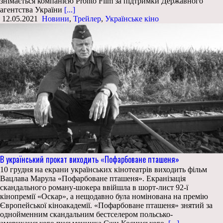
знімається компанією Pronto Film за підтримки Державного
агентства України
[...]
12.05.2021
Новини
,
Трейлер
,
Українське кіно
В український прокат виходить «Пофарбоване пташеня»
10 грудня на екрани українських кінотеатрів виходить фільм
Вацлава Марула «Пофарбоване пташеня». Екранізація
скандального роману-шокера ввійшла в шорт-лист 92-ї
кінопремії «Оскар», а нещодавно була номінована на премію
Європейської кіноакадемії. «Пофарбоване пташеня» знятий за
однойменним скандальним бестселером польсько-