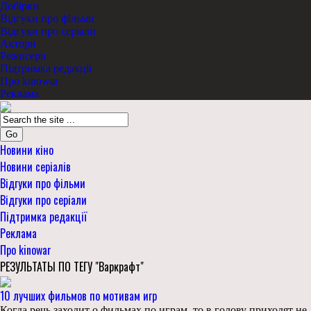
Добірки
Відгуки про фільми
Відгуки про серіали
Актори
Режисери
Підтримка редакції
Про kinowar
Реклама
Go
Новини кіно
Новини серіалів
Відгуки про фільми
Відгуки про серіали
Підтримка редакції
Реклама
Про kinowar
РЕЗУЛЬТАТЫ ПО ТЕГУ "Варкрафт"
10 лучших фильмов по мотивам игр
Когда речь заходит о фильмах по играм, то в голову приходят не