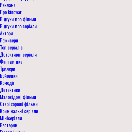
Реклама
Про kinowar
Відгуки про фільми
Відгуки про серіали
Актори
Режисери
Топ серіалів
Детективні серіали
Фантастика
Трилери
Бойовики
Комедії
Детективи
Маловідомі фільми
Старі хороші фільми
Кримінальні серіали
Мінісеріали
Вестерни