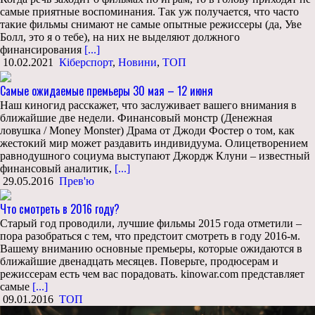
самые приятные воспоминания. Так уж получается, что часто
такие фильмы снимают не самые опытные режиссеры (да, Уве
Болл, это я о тебе), на них не выделяют должного
финансирования
[...]
10.02.2021
Кіберспорт
,
Новини
,
ТОП
Самые ожидаемые премьеры 30 мая – 12 июня
Наш киногид расскажет, что заслуживает вашего внимания в
ближайшие две недели. Финансовый монстр (Денежная
ловушка / Money Monster) Драма от Джоди Фостер о том, как
жестокий мир может раздавить индивидуума. Олицетворением
равнодушного социума выступают Джордж Клуни – известный
финансовый аналитик,
[...]
29.05.2016
Прев'ю
Что смотреть в 2016 году?
Старый год проводили, лучшие фильмы 2015 года отметили –
пора разобраться с тем, что предстоит смотреть в году 2016-м.
Вашему вниманию основные премьеры, которые ожидаются в
ближайшие двенадцать месяцев. Поверьте, продюсерам и
режиссерам есть чем вас порадовать. kinowar.com представляет
самые
[...]
09.01.2016
ТОП