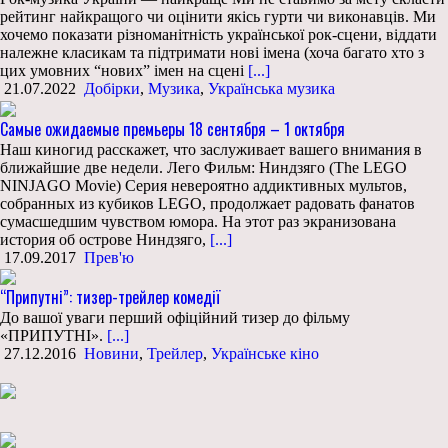
рейтинг найкращого чи оцінити якісь гурти чи виконавців. Ми
хочемо показати різноманітність української рок-сцени, віддати
належне класикам та підтримати нові імена (хоча багато хто з
цих умовних “нових” імен на сцені
[...]
21.07.2022
Добірки
,
Музика
,
Українська музика
Самые ожидаемые премьеры 18 сентября – 1 октября
Наш киногид расскажет, что заслуживает вашего внимания в
ближайшие две недели. Лего Фильм: Ниндзяго (The LEGO
NINJAGO Movie) Серия невероятно аддиктивных мультов,
собранных из кубиков LEGO, продолжает радовать фанатов
сумасшедшим чувством юмора. На этот раз экранизована
история об острове Ниндзяго,
[...]
17.09.2017
Прев'ю
“Припутні”: тизер-трейлер комедії
До вашої уваги перший офіційний тизер до фільму
«ПРИПУТНІ».
[...]
27.12.2016
Новини
,
Трейлер
,
Українське кіно