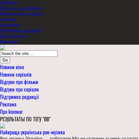
Добірки
Відгуки про фільми
Відгуки про серіали
Актори
Режисери
Підтримка редакції
Про kinowar
Реклама
Go
Новини кіно
Новини серіалів
Відгуки про фільми
Відгуки про серіали
Підтримка редакції
Реклама
Про kinowar
РЕЗУЛЬТАТЫ ПО ТЕГУ "ВВ"
Найкраща українська рок-музика
Рок-музика України — найкраще Ми не ставимо за мету скласти