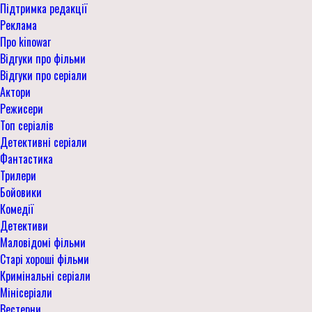
Підтримка редакції
Реклама
Про kinowar
Відгуки про фільми
Відгуки про серіали
Актори
Режисери
Топ серіалів
Детективні серіали
Фантастика
Трилери
Бойовики
Комедії
Детективи
Маловідомі фільми
Старі хороші фільми
Кримінальні серіали
Мінісеріали
Вестерни