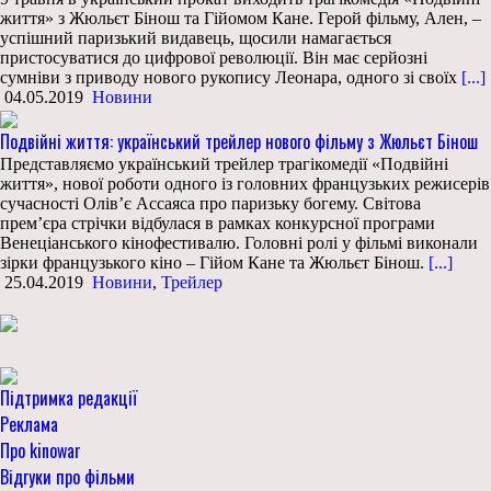
життя» з Жюльєт Бінош та Гійомом Кане. Герой фільму, Ален, –
успішний паризький видавець, щосили намагається
пристосуватися до цифрової революції. Він має серйозні
сумніви з приводу нового рукопису Леонара, одного зі своїх
[...]
04.05.2019
Новини
Подвійні життя: український трейлер нового фільму з Жюльєт Бінош
Представляємо український трейлер трагікомедії «Подвійні
життя», нової роботи одного із головних французьких режисерів
сучасності Олів’є Ассаяса про паризьку богему. Світова
прем’єра стрічки відбулася в рамках конкурсної програми
Венеціанського кінофестивалю. Головні ролі у фільмі виконали
зірки французького кіно – Гійом Кане та Жюльєт Бінош.
[...]
25.04.2019
Новини
,
Трейлер
Підтримка редакції
Реклама
Про kinowar
Відгуки про фільми