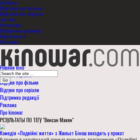
Добірки
Відгуки про фільми
Відгуки про серіали
Актори
Режисери
Підтримка редакції
Про kinowar
Реклама
Новини кіно
Новини серіалів
Go
Відгуки про фільми
Відгуки про серіали
Підтримка редакції
Реклама
Про kinowar
РЕЗУЛЬТАТЫ ПО ТЕГУ "Венсан Макен"
Комедія «Подвійні життя» з Жюльєт Бінош виходить у прокат
9 травня в український прокат виходить трагікомедія «Подвійні