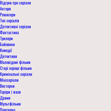
Відгуки про серіали
Актори
Режисери
Топ серіалів
Детективні серіали
Фантастика
Трилери
Бойовики
Комедії
Детективи
Маловідомі фільми
Старі хороші фільми
Кримінальні серіали
Мінісеріали
Вестерни
Горори і жахи
Драми
Мультфільми
Пояснено