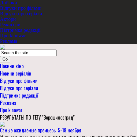
Добірки
Відгуки про фільми
Відгуки про серіали
Актори
Режисери
Підтримка редакції
Про kinowar
Реклама
Go
Новини кіно
Новини серіалів
Відгуки про фільми
Відгуки про серіали
Підтримка редакції
Реклама
Про kinowar
РЕЗУЛЬТАТЫ ПО ТЕГУ "Ворошиловград"
Самые ожидаемые премьеры 5-18 ноября
Наш киногид расскажет, что заслуживает вашего внимания в ближ