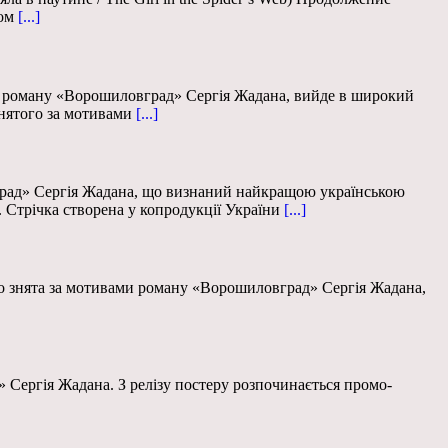
ом
[...]
ми роману «Ворошиловград» Сергія Жадана, вийде в широкий
нятого за мотивами
[...]
град» Сергія Жадана, що визнаний найкращою українською
 Стрічка створена у копродукції України
[...]
 що знята за мотивами роману «Ворошиловград» Сергія Жадана,
Сергія Жадана. З релізу постеру розпочинається промо-