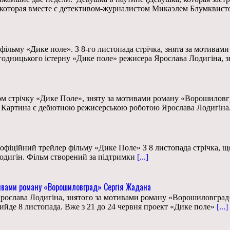
 которая вместе с детективом-журналистом Микаэлем Блумквист
фільму «Дике поле». З 8-го листопада стрічка, знята за мотива
одницького істерну «Дике поле» режисера Ярослава Лодигіна, з
ом стрічку «Дике Поле», зняту за мотивами роману «Ворошилов
а. Картина є дебютною режисерською роботою Ярослава Лодигіна.
й офіційний трейлер фільму «Дике Поле» З 8 листопада стрічка,
дигін. Фільм створений за підтримки
[...]
ивами роману «Ворошиловград» Сергія Жадана
ослава Лодигіна, знятого за мотивами роману «Ворошиловград» 
йде 8 листопада. Вже з 21 до 24 червня проект «Дике поле»
[...]