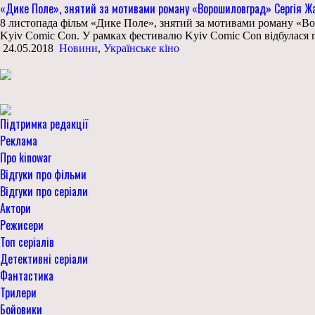
«Дике Поле», знятий за мотивами роману «Ворошиловград» Сергія Ж
8 листопада фільм «Дике Поле», знятий за мотивами роману «Во
Kyiv Comic Con. У рамках фестивалю Kyiv Comic Con відбулася п
24.05.2018
Новини
,
Українське кіно
Підтримка редакції
Реклама
Про kinowar
Відгуки про фільми
Відгуки про серіали
Актори
Режисери
Топ серіалів
Детективні серіали
Фантастика
Трилери
Бойовики