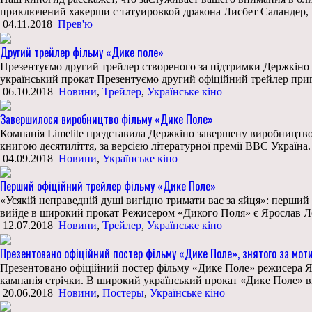
приключений хакерши с татуировкой дракона Лисбет Саландер,
04.11.2018
Прев'ю
Другий трейлер фільму «Дике поле»
Презентуємо другий трейлер створеного за підтримки Держкіно 
український прокат Презентуємо другий офіційний трейлер приг
06.10.2018
Новини
,
Трейлер
,
Українське кіно
Завершилося виробництво фільму «Дике Поле»
Компанія Limelite представила Держкіно завершену виробництв
книгою десятиліття, за версією літературної премії ВВС Україн
04.09.2018
Новини
,
Українське кіно
Перший офіційний трейлер фільму «Дике Поле»
«Усякій неправедній душі вигідно тримати вас за яйця»: перши
вийде в широкий прокат Режисером «Дикого Поля» є Ярослав Ло
12.07.2018
Новини
,
Трейлер
,
Українське кіно
Презентовано офіційний постер фільму «Дике Поле», знятого за мот
Презентовано офіційний постер фільму «Дике Поле» режисера Яр
кампанія стрічки. В широкий український прокат «Дике Поле» ви
20.06.2018
Новини
,
Постеры
,
Українське кіно