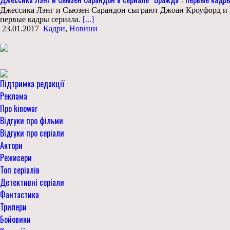
Джессика Лэнг и Сьюзен Сарандон сыграют Джоан Кроуфорд и Бе
первые кадры сериала.
[...]
23.01.2017
Кадри
,
Новини
Підтримка редакції
Реклама
Про kinowar
Відгуки про фільми
Відгуки про серіали
Актори
Режисери
Топ серіалів
Детективні серіали
Фантастика
Трилери
Бойовики