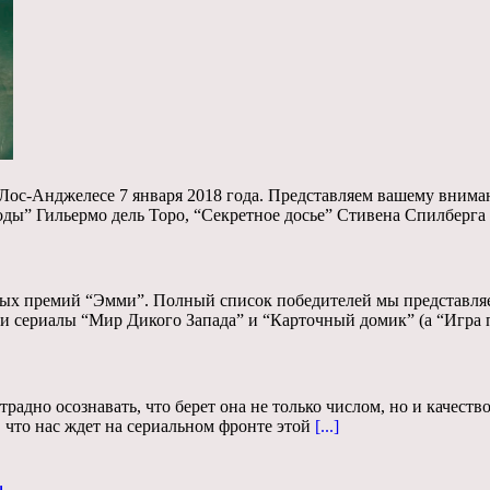
в Лос-Анджелесе 7 января 2018 года. Представляем вашему вни
ы” Гильермо дель Торо, “Секретное досье” Стивена Спилберга 
ных премий “Эмми”. Полный список победителей мы представля
ли сериалы “Мир Дикого Запада” и “Карточный домик” (а “Игра 
радно осознавать, что берет она не только числом, но и качеств
что нас ждет на сериальном фронте этой
[...]
ы