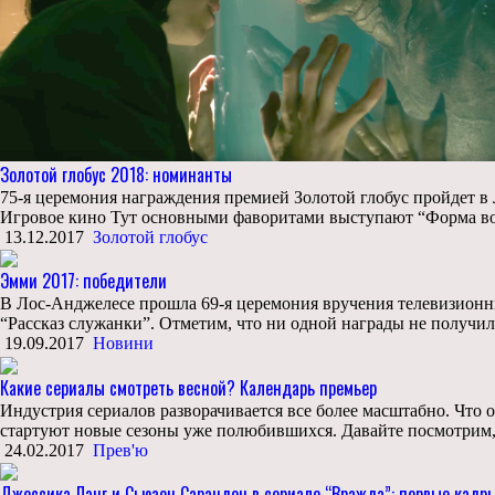
Золотой глобус 2018: номинанты
75-я церемония награждения премией Золотой глобус пройдет 
Игровое кино Тут основными фаворитами выступают “Форма вод
13.12.2017
Золотой глобус
Эмми 2017: победители
В Лос-Анджелесе прошла 69-я церемония вручения телевизион
“Рассказ служанки”. Отметим, что ни одной награды не получи
19.09.2017
Новини
Какие сериалы смотреть весной? Календарь премьер
Индустрия сериалов разворачивается все более масштабно. Что от
стартуют новые сезоны уже полюбившихся. Давайте посмотрим, 
24.02.2017
Прев'ю
Джессика Лэнг и Сьюзен Сарандон в сериале “Вражда”: первые кадр