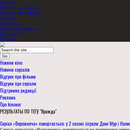
Добірки
Відгуки про фільми
Відгуки про серіали
Актори
Режисери
Підтримка редакції
Про kinowar
Реклама
Go
Новини кіно
Новини серіалів
Відгуки про фільми
Відгуки про серіали
Підтримка редакції
Реклама
Про kinowar
РЕЗУЛЬТАТЫ ПО ТЕГУ "Вражда"
Серіал «Ворожнеча» повертається: у 2 сезоні зіграли Демі Мур і Наом
Серіал-антологія «Ворожнеча» повертається на телеекрани через