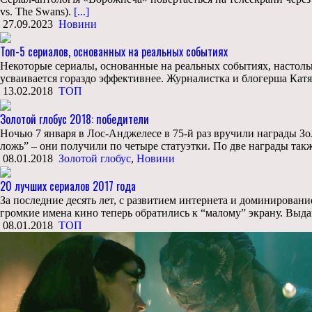
vs. The Swans).
[...]
27.09.2023
Новини
Топ-5 сериалов, основанных на реальных событиях
Некоторые сериалы, основанные на реальных событиях, настольк
усваивается гораздо эффективнее. Журналистка и блогерша Катя 
13.02.2018
ТОП
Золотой глобус 2018: победители
Ночью 7 января в Лос-Анджелесе в 75-й раз вручили награды З
ложь” – они получили по четыре статуэтки. По две награды та
08.01.2018
Золотой глобус
,
Новини
20 лучших сериалов 2017 года
За последние десять лет, с развитием интернета и доминиров
громкие имена кино теперь обратились к “малому” экрану. Вы
08.01.2018
ТОП