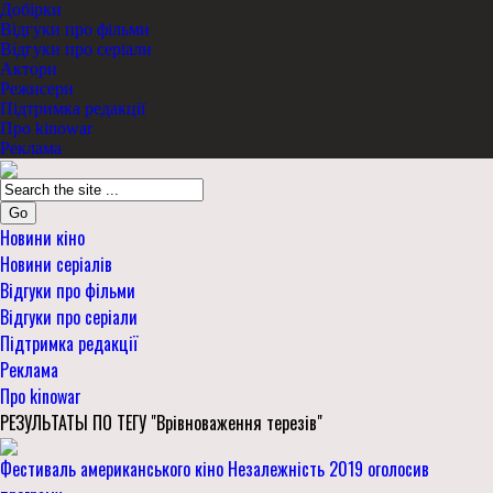
Добірки
Відгуки про фільми
Відгуки про серіали
Актори
Режисери
Підтримка редакції
Про kinowar
Реклама
Go
Новини кіно
Новини серіалів
Відгуки про фільми
Відгуки про серіали
Підтримка редакції
Реклама
Про kinowar
РЕЗУЛЬТАТЫ ПО ТЕГУ "Врівноваження терезів"
Фестиваль американського кіно Незалежність 2019 оголосив