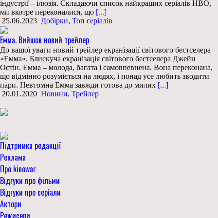
індустрії – ілюзія. Складаючи список найкращих серіалів HBO,
ми вкотре переконалися, що
[...]
25.06.2023
Добірки
,
Топ серіалів
Емма. Вийшов новий трейлер
До вашої уваги новий трейлер екранізації світового бестселера
«Емма». Блискуча екранізація світового бестселера Джейн
Остін. Емма – молода, багата і самовпевнена. Вона переконана,
що відмінно розуміється на людях, і понад усе любить зводити
пари. Невтомна Емма завжди готова до милих
[...]
20.01.2020
Новини
,
Трейлер
Підтримка редакції
Реклама
Про kinowar
Відгуки про фільми
Відгуки про серіали
Актори
Режисери