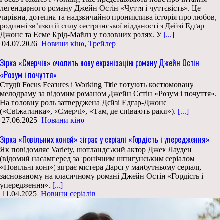
легендарного роману Джейн Остін «Чуття і чуттєвість». Це
чарівна, дотепна та надзвичайно прониклива історія про любов,
родинні зв’язки й силу сестринської відданості з Дейзі Едґар-
Джонс та Есме Крід-Майлз у головних ролях. У
[...]
04.07.2026
Новини кіно
,
Трейлер
Зірка «Смерчів» очолить нову екранізацію роману Джейн Остін
«Розум і почуття»
Студії Focus Features і Working Title готують костюмовану
мелодраму за відомим романом Джейн Остін «Розум і почуття».
На головну роль затверджена Дейзі Едгар-Джонс
(«Свіжатинка», «Смерчі», «Там, де співають раки»).
[...]
27.06.2025
Новини кіно
Зірка «Повільних коней» зіграє у серіалі «Гордість і упередження»
Як повідомляє Variety, шотландський актор Джек Лауден
(відомий насамперед за іронічним шпигунським серіалом
«Повільні коні») зіграє містера Дарсі у майбутньому серіалі,
заснованому на класичному романі Джейн Остін «Гордість і
упередження».
[...]
11.04.2025
Новини серіалів