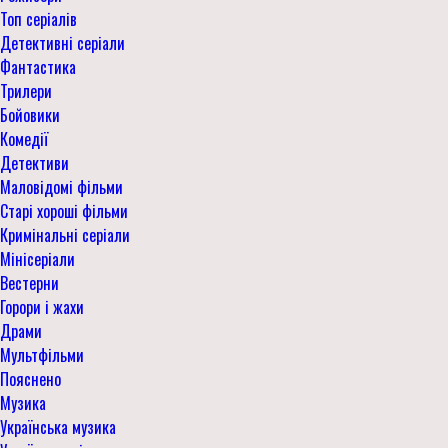
Топ серіалів
Детективні серіали
Фантастика
Трилери
Бойовики
Комедії
Детективи
Маловідомі фільми
Старі хороші фільми
Кримінальні серіали
Мінісеріали
Вестерни
Горори і жахи
Драми
Мультфільми
Пояснено
Музика
Українська музика