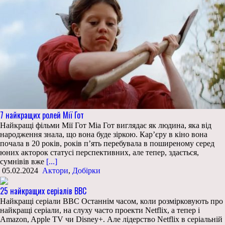
7 найкращих ролей Мії Гот
Найкращі фільми Мії Гот Міа Гот виглядає як людина, яка від
народження знала, що вона буде зіркою. Кар’єру в кіно вона
почала в 20 років, років п’ять перебувала в поширеному серед
юних акторок статусі перспективних, але тепер, здається,
сумнівів вже
[...]
05.02.2024
Актори
,
Добірки
25 найкращих серіалів BBC
Найкращі серіали BBC Останнім часом, коли розмірковують про
найкращі серіали, на слуху часто проекти Netflix, а тепер і
Amazon, Apple TV чи Disney+. Але лідерство Netflix в серіальній