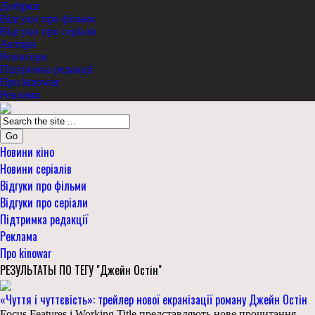
Добірки
Відгуки про фільми
Відгуки про серіали
Актори
Режисери
Підтримка редакції
Про kinowar
Реклама
Go
Новини кіно
Новини серіалів
Відгуки про фільми
Відгуки про серіали
Підтримка редакції
Реклама
Про kinowar
РЕЗУЛЬТАТЫ ПО ТЕГУ "Джейн Остін"
«Чуття і чуттєвість»: трейлер нової екранізації роману Джейн Остін
Focus Features і Working Title представляють нове прочитання