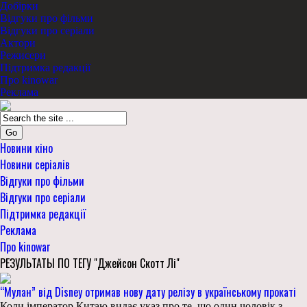
Добірки
Відгуки про фільми
Відгуки про серіали
Актори
Режисери
Підтримка редакції
Про kinowar
Реклама
Go
Новини кіно
Новини серіалів
Відгуки про фільми
Відгуки про серіали
Підтримка редакції
Реклама
Про kinowar
РЕЗУЛЬТАТЫ ПО ТЕГУ "Джейсон Скотт Лі"
“Мулан” від Disney отримав нову дату релізу в українському прокаті
Коли імператор Китаю видає указ про те, що один чоловік з