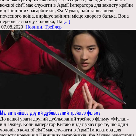
кожної сім’ї має служити в Армії Імператора для захисту країни
від Північних загарбників, Фа Мулан, найстарша дочка
почесного воїна, вирішує зайняти місце хворого батька. Вона
переодягається у чоловіка, Па
[...]
07.08.2020
Новини
,
Трейлер
Мулан: вийшов другий дубльований трейлер фільму
До вашої уваги другий дубльований трейлер фільму «Мулан»
від Disney. Коли імператор Китаю видає указ про те, що один
чоловік з кожної сім’ї має служити в Армії Імператора для
захисту країни від Північних загарбників, Фа Мулан, найстарша