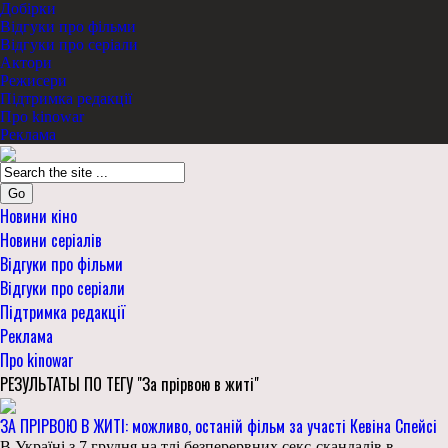
Добірки
Відгуки про фільми
Відгуки про серіали
Актори
Режисери
Підтримка редакції
Про kinowar
Реклама
Go
Новини кіно
Новини серіалів
Відгуки про фільми
Відгуки про серіали
Підтримка редакції
Реклама
Про kinowar
РЕЗУЛЬТАТЫ ПО ТЕГУ "За прірвою в житі"
ЗА ПРІРВОЮ В ЖИТІ: можливо, останій фільм за участі Кевіна Спейсі
В Україні з 7 грудня на тлі безперервних секс-скандалів в