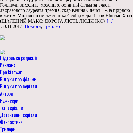
Голлівуді виходить, можливо, останній фільм за участі
дворазового лауреата премії Оскар Кевіна Спейсі – «За прірвою
в житі». Молодого письменника Селінджера зіграв Ніколас Холт
(ШАЛЕНИЙ МАКС: ДОРОГА ЛЮТІ, ЛЮДИ ІКС).
[...]
30.11.2017
Новини
,
Трейлер
Підтримка редакції
Реклама
Про kinowar
Відгуки про фільми
Відгуки про серіали
Актори
Режисери
Топ серіалів
Детективні серіали
Фантастика
Трилери