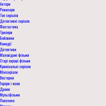
Актори
Режисери
Топ серіалів
Детективні серіали
Фантастика
Трилери
Бойовики
Комедії
Детективи
Маловідомі фільми
Старі хороші фільми
Кримінальні серіали
Мінісеріали
Вестерни
Горори і жахи
Драми
Мультфільми
Пояснено