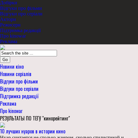
Добірки
Відгуки про фільми
Відгуки про серіали
Актори
Режисери
Підтримка редакції
Про kinowar
Реклама
Go
Новини кіно
Новини серіалів
Відгуки про фільми
Відгуки про серіали
Підтримка редакції
Реклама
Про kinowar
РЕЗУЛЬТАТЫ ПО ТЕГУ "кинорейтинг"
10 лучших нуаров в истории кино
Нуар считается не столько жанром, сколько стилистикой и