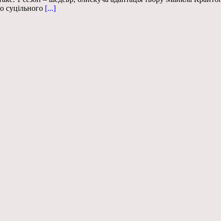
до суцільного
[...]