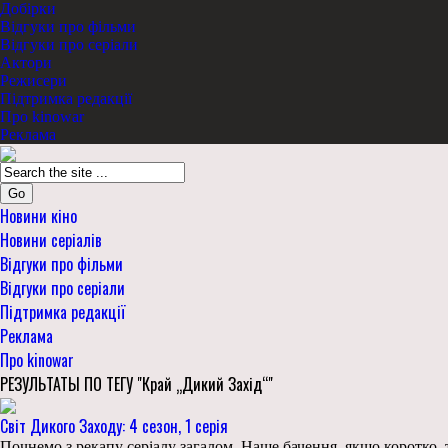
Добірки
Відгуки про фільми
Відгуки про серіали
Актори
Режисери
Підтримка редакції
Про kinowar
Реклама
Go
Новини кіно
Новини серіалів
Відгуки про фільми
Відгуки про серіали
Підтримка редакції
Реклама
Про kinowar
РЕЗУЛЬТАТЫ ПО ТЕГУ "Край „Дикий Захід“"
Світ Дикого Заходу: 4 сезон, 1 серія
Почнемо з рекапу серіалу загалом. Наше бачення, якщо коротко, 