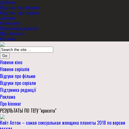
Добірки
Відгуки про фільми
Відгуки про серіали
Актори
Режисери
Підтримка редакції
Про kinowar
Реклама
Go
Новини кіно
Новини серіалів
Відгуки про фільми
Відгуки про серіали
Підтримка редакції
Реклама
Про kinowar
РЕЗУЛЬТАТЫ ПО ТЕГУ "красота"
Кейт Аптон – самая сексуальная женщина планеты 2018 по версии